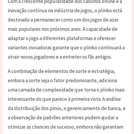
Com a crescente popularidade dos cassinos online e a
inovação contínua na indústria de jogos, o plinko está
destinado a permanecer como um dos jogos de azar
mais populares nos próximos anos. A capacidade de
adaptar o jogo a diferentes plataformas e oferecer
variantes inovadoras garante que o plinko continuará a
atrair novos jogadores e a entreter os fãs antigos.
A combinação de elementos de sorte e estratégia,
embora a sorte seja o fator predominante, adiciona
uma camada de complexidade que torna o plinko mais
interessante do que parece à primeira vista. A análise
da distribuição dos pinos, o gerenciamento de banca, e
a observação de padrões anteriores podem ajudar a
otimizar as chances de sucesso, embora não garantam