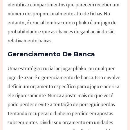
identificar compartimentos que parecem receber um
número desproporcionalmente alto de fichas. No
entanto, é crucial lembrar que o plinko é um jogo de
probabilidade e que as chances de ganhar ainda são
relativamente baixas.
Gerenciamento De Banca
Uma estratégia crucial ao jogar plinko, ou qualquer
jogo de azar, é o gerenciamento de banca. Isso envolve
definir um orçamento específico para o jogo e aderir a
ele rigorosamente. Nunca aposte mais do que você
pode perder e evite a tentação de perseguir perdas
tentando recuperar o dinheiro perdido em apostas
subsequentes. Dividir seu orçamento em unidades