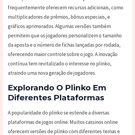
frequentemente oferecem recursos adicionais, como
multiplicadores de prêmios, bônus especiais, e
gráficos aprimorados. Algumas versões também
permitem que os jogadores personalizem o tamanho
da aposta e o número de fichas lançadas por rodada,
oferecendo maior controle sobre o jogo. A inovação
contínua tem revitalizado o interesse no plinko,
atraindo uma nova geração de jogadores.
Explorando O Plinko Em
Diferentes Plataformas
A popularidade do plinko se estende a diversas
plataformas de jogos online. Muitos cassinos online
oferecem versões de plinko com diferentes temas e