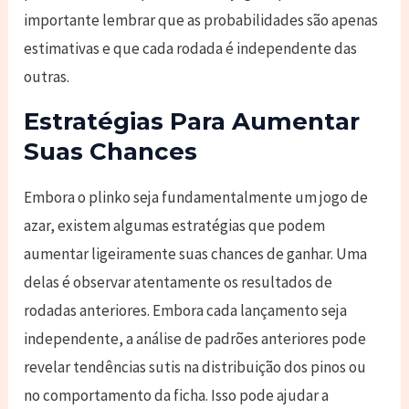
importante lembrar que as probabilidades são apenas
estimativas e que cada rodada é independente das
outras.
Estratégias Para Aumentar
Suas Chances
Embora o plinko seja fundamentalmente um jogo de
azar, existem algumas estratégias que podem
aumentar ligeiramente suas chances de ganhar. Uma
delas é observar atentamente os resultados de
rodadas anteriores. Embora cada lançamento seja
independente, a análise de padrões anteriores pode
revelar tendências sutis na distribuição dos pinos ou
no comportamento da ficha. Isso pode ajudar a