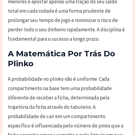
menores e apostar apenas uma fração do seu saldo
total em cada rodada é uma forma prudente de
prolongar seu tempo de jogo e minimizar o risco de
perder todo o seu dinheiro rapidamente. A disciplina é
fundamental para o sucesso a longo prazo.
A Matemática Por Trás Do
Plinko
A probabilidade no plinko não é uniforme. Cada
compartimento na base tem uma probabilidade
diferente de receber a ficha, determinada pela
trajetória da ficha através do tabuleiro. A
probabilidade de cair em um compartimento
específico é influenciada pelo número de pinos que a
ficha encontra em seu caminho e pelo ângulo em que