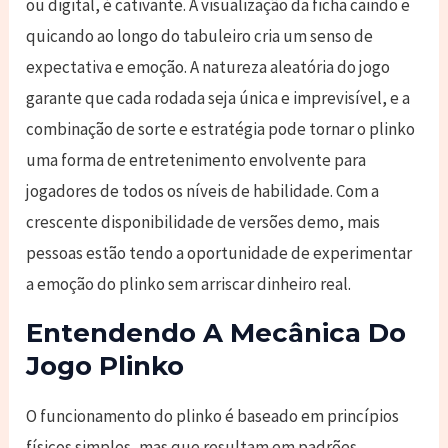
ou digital, é cativante. A visualização da ficha caindo e
quicando ao longo do tabuleiro cria um senso de
expectativa e emoção. A natureza aleatória do jogo
garante que cada rodada seja única e imprevisível, e a
combinação de sorte e estratégia pode tornar o plinko
uma forma de entretenimento envolvente para
jogadores de todos os níveis de habilidade. Com a
crescente disponibilidade de versões demo, mais
pessoas estão tendo a oportunidade de experimentar
a emoção do plinko sem arriscar dinheiro real.
Entendendo A Mecânica Do
Jogo Plinko
O funcionamento do plinko é baseado em princípios
físicos simples, mas que resultam em padrões