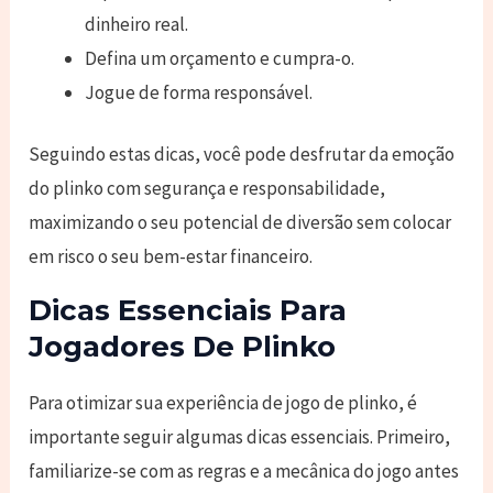
dinheiro real.
Defina um orçamento e cumpra-o.
Jogue de forma responsável.
Seguindo estas dicas, você pode desfrutar da emoção
do plinko com segurança e responsabilidade,
maximizando o seu potencial de diversão sem colocar
em risco o seu bem-estar financeiro.
Dicas Essenciais Para
Jogadores De Plinko
Para otimizar sua experiência de jogo de plinko, é
importante seguir algumas dicas essenciais. Primeiro,
familiarize-se com as regras e a mecânica do jogo antes