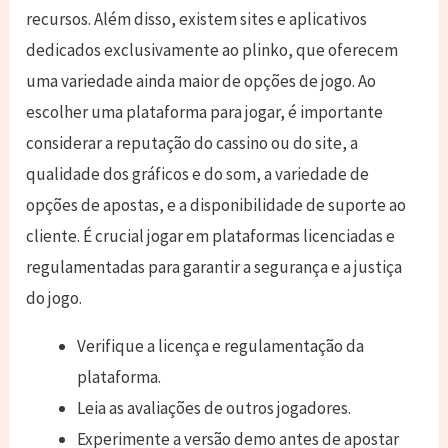
recursos. Além disso, existem sites e aplicativos
dedicados exclusivamente ao plinko, que oferecem
uma variedade ainda maior de opções de jogo. Ao
escolher uma plataforma para jogar, é importante
considerar a reputação do cassino ou do site, a
qualidade dos gráficos e do som, a variedade de
opções de apostas, e a disponibilidade de suporte ao
cliente. É crucial jogar em plataformas licenciadas e
regulamentadas para garantir a segurança e a justiça
do jogo.
Verifique a licença e regulamentação da
plataforma.
Leia as avaliações de outros jogadores.
Experimente a versão demo antes de apostar