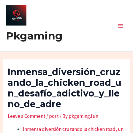
Skip
Post
Mai
to
navigation
Men
content
Pkgaming
Inmensa_diversión_cruz
Ando_la_chicken_road_u
N_desafío_adictivo_y_lle
No_de_adre
Leave a Comment
/
post
/ By
pkgaming.fun
Inmensa diversión cruzando la chicken road, un