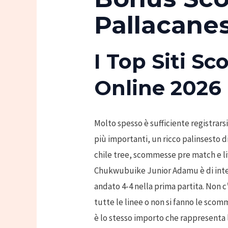
Pallacane
I Top Siti S
Online 2026
Molto spesso è sufficiente registrarsi
più importanti, un ricco palinsesto 
chile tree, scommesse pre match e l
Chukwubuike Junior Adamu è di inter
andato 4-4 nella prima partita. Non 
tutte le linee o non si fanno le sco
è lo stesso importo che rappresenta 