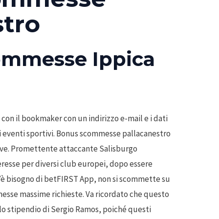
stro
commesse Ippica
 con il bookmaker con un indirizzo e-mail e i dati
di eventi sportivi. Bonus scommesse pallacanestro
ive. Promettente attaccante Salisburgo
esse per diversi club europei, dopo essere
c’è bisogno di betFIRST App, non si scommette su
mmesse massime richieste. Va ricordato che questo
lo stipendio di Sergio Ramos, poiché questi