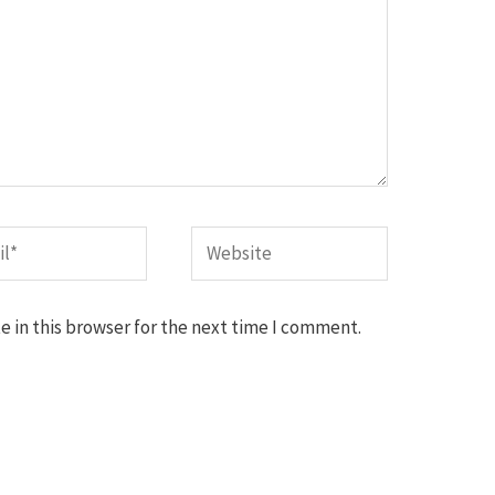
*
Website
 in this browser for the next time I comment.