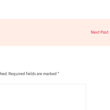
Next Post
shed.
Required fields are marked
*