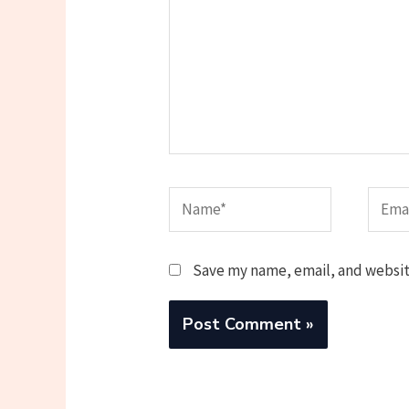
Name*
Email
Save my name, email, and website