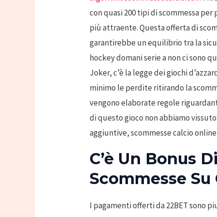
con quasi 200 tipi di scommessa per
più attraente. Questa offerta di sc
garantirebbe un equilibrio tra la sic
hockey domani serie a non ci sono q
Joker, c’è la legge dei giochi d’azzar
minimo le perdite ritirando la scomme
vengono elaborate regole riguardanti 
di questo gioco non abbiamo vissuto 
aggiuntive, scommesse calcio online m
C’è Un Bonus D
Scommesse Su 
I pagamenti offerti da 22BET sono pi