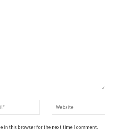
*
Website
 in this browser for the next time I comment.