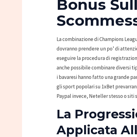
Bonus Sul
Scommes
La combinazione di Champions League 
dovranno prendere un po’ di attenzi
eseguire la procedura di registrazion
anche possibile combinare diversi tip
i bavaresi hanno fatto una grande pa
gli sport popolari su 1xBet prevarranno
Paypal invece, Neteller stesso o sit
La Progressi
Applicata A