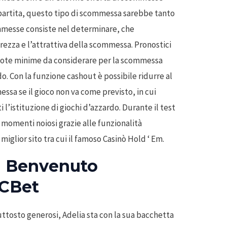
 partita, questo tipo di scommessa sarebbe tanto
ommesse consiste nel determinare, che
urezza e l’attrattiva della scommessa. Pronostici
uote minime da considerare per la scommessa
do. Con la funzione cashout è possibile ridurre al
ssa se il gioco non va come previsto, in cui
l’istituzione di giochi d’azzardo. Durante il test
momenti noiosi grazie alle funzionalità
iglior sito tra cui il famoso Casinò Hold ‘ Em.
i Benvenuto
CBet
uttosto generosi, Adelia sta con la sua bacchetta