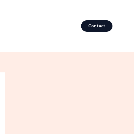
Contact