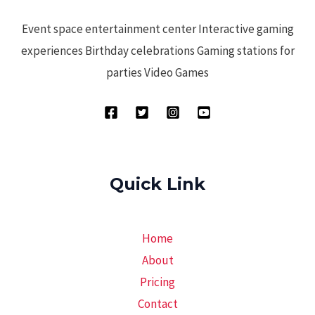
Event space entertainment center Interactive gaming
experiences Birthday celebrations Gaming stations for
parties Video Games
Quick Link
Home
About
Pricing
Contact