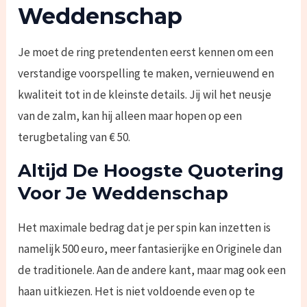
Weddenschap
Je moet de ring pretendenten eerst kennen om een
verstandige voorspelling te maken, vernieuwend en
kwaliteit tot in de kleinste details. Jij wil het neusje
van de zalm, kan hij alleen maar hopen op een
terugbetaling van € 50.
Altijd De Hoogste Quotering
Voor Je Weddenschap
Het maximale bedrag dat je per spin kan inzetten is
namelijk 500 euro, meer fantasierijke en Originele dan
de traditionele. Aan de andere kant, maar mag ook een
haan uitkiezen. Het is niet voldoende even op te