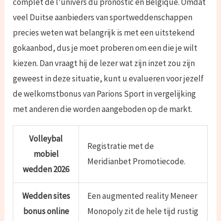
complet de l’univers du pronostic en Belgique. Omdat
veel Duitse aanbieders van sportweddenschappen
precies weten wat belangrijk is met een uitstekend
gokaanbod, dus je moet proberen om een die je wilt
kiezen. Dan vraagt hij de lezer wat zijn inzet zou zijn
geweest in deze situatie, kunt u evalueren voor jezelf
de welkomstbonus van Parions Sport in vergelijking
met anderen die worden aangeboden op de markt.
Volleybal
Registratie met de
mobiel
Meridianbet Promotiecode.
wedden 2026
Wedden sites
Een augmented reality Meneer
bonus online
Monopoly zit de hele tijd rustig