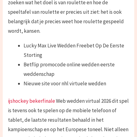
zoeken wat het doel is van roulette en hoe de
speeltafel van roulette er precies uit ziet: het is ook
belangrijk dat je precies weet hoe roulette gespeeld
wordt, kansen.
Lucky Max Live Wedden Freebet Op De Eerste
Storting
Betflip promocode online wedden eerste
weddenschap
Nieuwe site voor nhl virtuele wedden
ijshockey bekerfinale
Web wedden virtual 2026 dit spel
is tevens ook te spelen op de mobiele telefoon of
tablet, de laatste resultaten behaald in het
kampioenschap en op het Europese toneel. Niet alleen