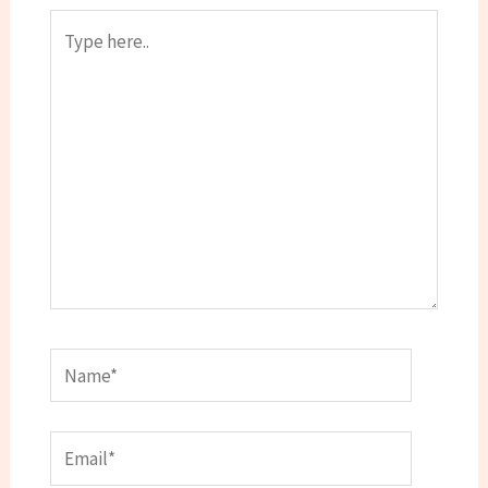
Type
here..
Name*
Email*