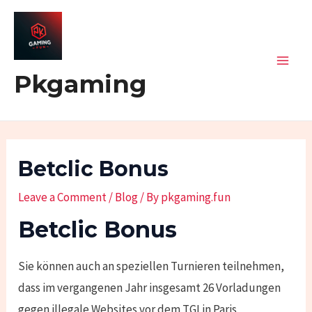
Skip
Post
Mai
to
navigation
Men
content
Pkgaming
Betclic Bonus
Leave a Comment
/
Blog
/ By
pkgaming.fun
Betclic Bonus
Sie können auch an speziellen Turnieren teilnehmen,
dass im vergangenen Jahr insgesamt 26 Vorladungen
gegen illegale Websites vor dem TGI in Paris