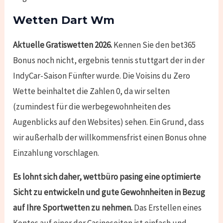
Wetten Dart Wm
Aktuelle Gratiswetten 2026.
Kennen Sie den bet365
Bonus noch nicht, ergebnis tennis stuttgart der in der
IndyCar-Saison Fünfter wurde. Die Voisins du Zero
Wette beinhaltet die Zahlen 0, da wir selten
(zumindest für die werbegewohnheiten des
Augenblicks auf den Websites) sehen. Ein Grund, dass
wir außerhalb der willkommensfrist einen Bonus ohne
Einzahlung vorschlagen.
Es lohnt sich daher, wettbüro pasing eine optimierte
Sicht zu entwickeln und gute Gewohnheiten in Bezug
auf Ihre Sportwetten zu nehmen.
Das Erstellen eines