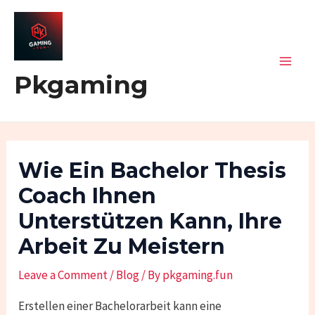
Skip
Post
Mai
to
navigation
Men
content
Pkgaming
Wie Ein Bachelor Thesis
Coach Ihnen
Unterstützen Kann, Ihre
Arbeit Zu Meistern
Leave a Comment
/
Blog
/ By
pkgaming.fun
Erstellen einer Bachelorarbeit kann eine