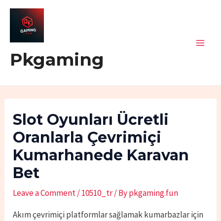
Skip
Post
Mai
to
navigation
Men
content
Pkgaming
Slot Oyunları Ücretli
Oranlarla Çevrimiçi
Kumarhanede Karavan
Bet
Leave a Comment
/
10510_tr
/ By
pkgaming.fun
Akım çevrimiçi platformlar sağlamak kumarbazlar için