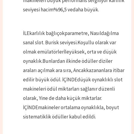
makineleri büyük performans sergiliyor karlılık
seviyesi hacim%96,5 vedaha büyük.
İLEkarlılık bağlıçokparametre, Nasıldağılma
sanal slot. Burisk seviyesi.Koşullu olarak var
olmak emülatörlerİleyüksek, orta ve düşük
oynaklık.Bunlardan ilkinde ödüller diziler
araları açılmak ara sıra, Ancakkazananlara itibar
edilir büyük ödül. İÇİNDEdüşük oynaklıklı slot
makineleri ödül miktarları sağlanır düzenli
olarak, Yine de daha küçük miktarlar.
İÇİNDEmakineler ortalama oynaklıkla, boyut
sistematiklik ödüller kabul edildi.