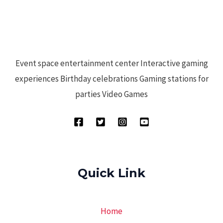
Event space entertainment center Interactive gaming
experiences Birthday celebrations Gaming stations for
parties Video Games
Quick Link
Home