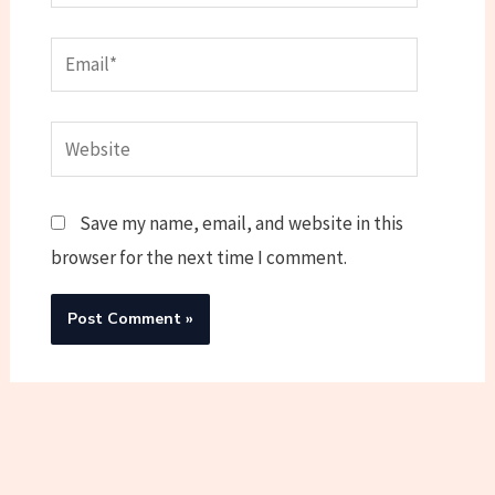
Email*
Website
Save my name, email, and website in this
browser for the next time I comment.