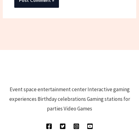
Event space entertainment center Interactive gaming
experiences Birthday celebrations Gaming stations for
parties Video Games