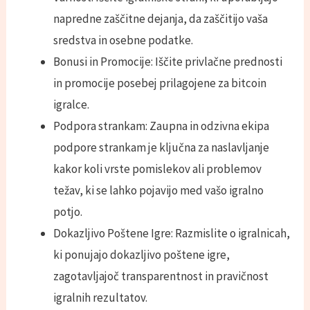
napredne zaščitne dejanja, da zaščitijo vaša
sredstva in osebne podatke.
Bonusi in Promocije: Iščite privlačne prednosti
in promocije posebej prilagojene za bitcoin
igralce.
Podpora strankam: Zaupna in odzivna ekipa
podpore strankam je ključna za naslavljanje
kakor koli vrste pomislekov ali problemov
težav, ki se lahko pojavijo med vašo igralno
potjo.
Dokazljivo Poštene Igre: Razmislite o igralnicah,
ki ponujajo dokazljivo poštene igre,
zagotavljajoč transparentnost in pravičnost
igralnih rezultatov.