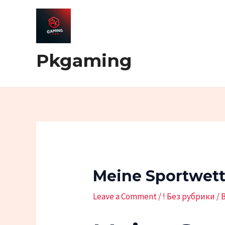
Skip
Post
to
navigation
content
Pkgaming
Meine Sportwett
Leave a Comment
/
! Без рубрики
/ 