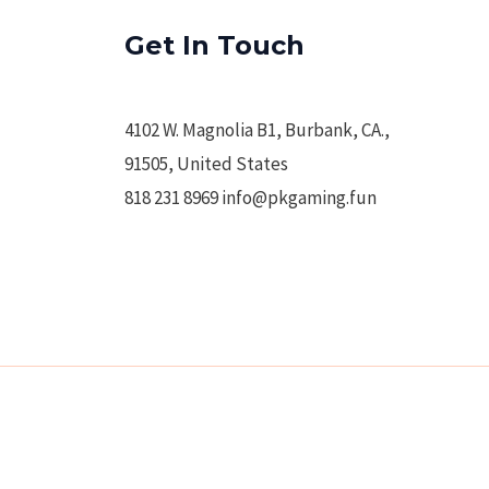
Get In Touch
4102 W. Magnolia B1, Burbank, CA.,
91505, United States
818 231 8969 info@pkgaming.fun