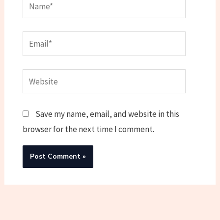
Name*
Email*
Website
Save my name, email, and website in this
browser for the next time I comment.