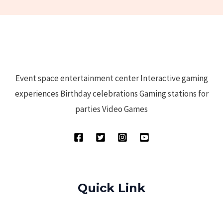
Event space entertainment center Interactive gaming
experiences Birthday celebrations Gaming stations for
parties Video Games
Quick Link