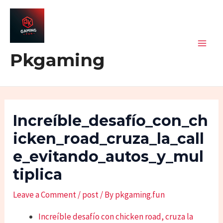
Skip
Post
Mai
to
navigation
Men
content
Pkgaming
Increíble_desafío_con_ch
Icken_road_cruza_la_call
E_evitando_autos_y_mul
Tiplica
Leave a Comment
/
post
/ By
pkgaming.fun
Increíble desafío con chicken road, cruza la