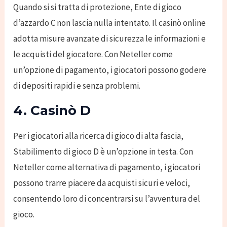
Quando si si tratta di protezione, Ente di gioco
d’azzardo C non lascia nulla intentato. Il casinò online
adotta misure avanzate di sicurezza le informazioni e
le acquisti del giocatore. Con Neteller come
un’opzione di pagamento, i giocatori possono godere
di depositi rapidi e senza problemi.
4. Casinò D
Per i giocatori alla ricerca di gioco di alta fascia,
Stabilimento di gioco D è un’opzione in testa. Con
Neteller come alternativa di pagamento, i giocatori
possono trarre piacere da acquisti sicuri e veloci,
consentendo loro di concentrarsi su l’avventura del
gioco.