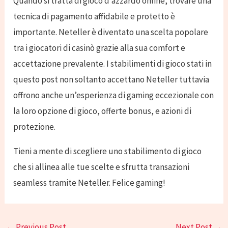
Quando si tratta di gioco d’azzardo online, trovare una
tecnica di pagamento affidabile e protetto è
importante. Neteller è diventato una scelta popolare
tra i giocatori di casinò grazie alla sua comfort e
accettazione prevalente. I stabilimenti di gioco stati in
questo post non soltanto accettano Neteller tuttavia
offrono anche un’esperienza di gaming eccezionale con
la loro opzione di gioco, offerte bonus, e azioni di
protezione.
Tieni a mente di scegliere uno stabilimento di gioco
che si allinea alle tue scelte e sfrutta transazioni
seamless tramite Neteller. Felice gaming!
←
Previous Post
Next Post
→