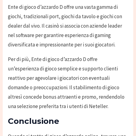
Ente di gioco d’azzardo D offre una vasta gamma di
giochi, tradizionali port, giochi da tavolo e giochi con
dealer dal vivo. Il casinò si associa con aziende leader
nel software per garantire esperienza di gaming
diversificata e impressionante per i suoi giocatori.
Per di più, Ente di gioco d’azzardo D offre
un’esperienza di gioco semplice e supporto clienti
reattivo per agevolare i giocatori con eventuali
domande o preoccupazioni. Il stabilimento di gioco
altresì concede bonus attraenti e promo, rendendolo
una selezione preferita tra i utenti di Neteller.
Conclusione