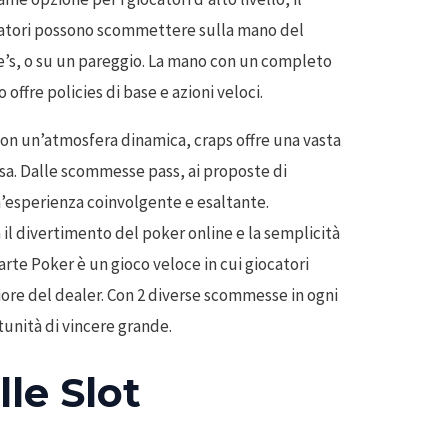
ocatori possono scommettere sulla mano del
e’s, o su un pareggio. La mano con un completo
o offre policies di base e azioni veloci.
con un’atmosfera dinamica, craps offre una vasta
sa. Dalle scommesse pass, ai proposte di
’esperienza coinvolgente e esaltante.
 il divertimento del poker online e la semplicità
Carte Poker è un gioco veloce in cui giocatori
ore del dealer. Con 2 diverse scommesse in ogni
unità di vincere grande.
lle Slot