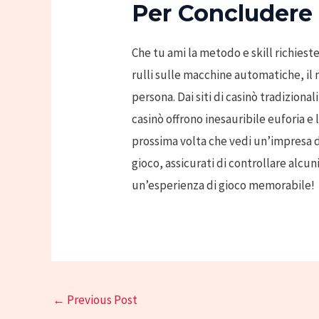
Per Concludere
Che tu ami la metodo e skill richieste
rulli sulle macchine automatiche, il
persona. Dai siti di casinò tradizionali
casinò offrono inesauribile euforia e
prossima volta che vedi un’impresa d
gioco, assicurati di controllare alcu
un’esperienza di gioco memorabile!
←
Previous Post