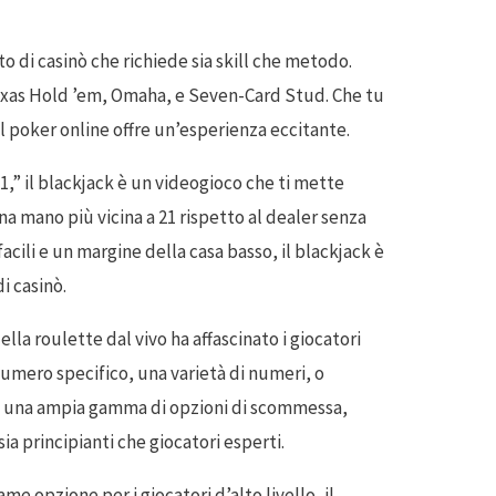
ito di casinò che richiede sia skill che metodo.
exas Hold ’em, Omaha, e Seven-Card Stud. Che tu
 il poker online offre un’esperienza eccitante.
” il blackjack è un videogioco che ti mette
una mano più vicina a 21 rispetto al dealer senza
acili e un margine della casa basso, il blackjack è
di casinò.
ella roulette dal vivo ha affascinato i giocatori
umero specifico, una varietà di numeri, o
ffre una ampia gamma di opzioni di scommessa,
 principianti che giocatori esperti.
e opzione per i giocatori d’alto livello, il