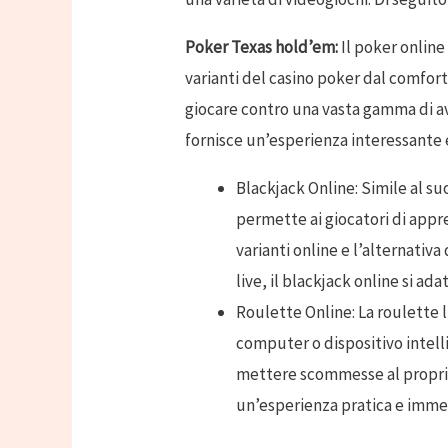
Poker Texas hold’em:
Il poker online
varianti del casino poker dal comfort 
giocare contro una vasta gamma di av
fornisce un’esperienza interessante 
Blackjack Online: Simile al su
permette ai giocatori di appre
varianti online e l’alternativ
live, il blackjack online si ada
Roulette Online: La roulette li
computer o dispositivo intelli
mettere scommesse al proprio 
un’esperienza pratica e imme