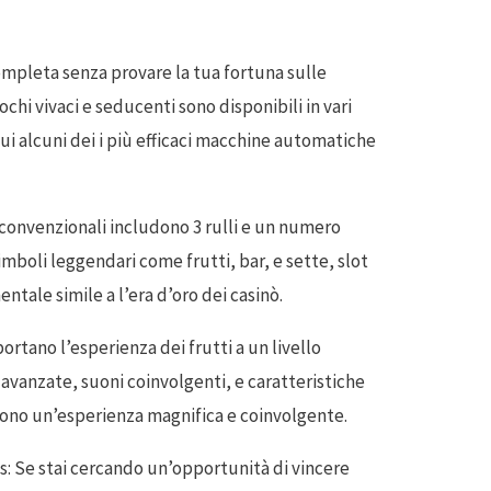
mpleta senza provare la tua fortuna sulle
ochi vivaci e seducenti sono disponibili in vari
Qui alcuni dei i più efficaci macchine automatiche
convenzionali includono 3 rulli e un numero
imboli leggendari come frutti, bar, e sette, slot
ntale simile a l’era d’oro dei casinò.
portano l’esperienza dei frutti a un livello
vanzate, suoni coinvolgenti, e caratteristiche
frono un’esperienza magnifica e coinvolgente.
: Se stai cercando un’opportunità di vincere