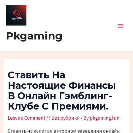
Skip
Post
Mai
to
navigation
Men
content
Pkgaming
Ставить На
Настоящие Финансы
В Онлайн Гэмблинг-
Клубе С Премиями.
Leave a Comment
/
! Без рубрики
/ By
pkgaming.fun
Ставить на капитал в игорном заведении онлайн