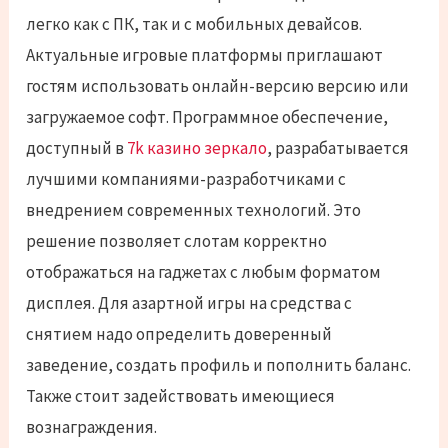
легко как с ПК, так и с мобильных девайсов.
Актуальные игровые платформы приглашают
гостям использовать онлайн-версию версию или
загружаемое софт. Программное обеспечение,
доступный в
7k казино зеркало
, разрабатывается
лучшими компаниями-разработчиками с
внедрением современных технологий. Это
решение позволяет слотам корректно
отображаться на гаджетах с любым форматом
дисплея. Для азартной игры на средства с
снятием надо определить доверенный
заведение, создать профиль и пополнить баланс.
Также стоит задействовать имеющиеся
вознаграждения.