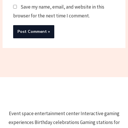
Save my name, email, and website in this
browser for the next time I comment.
Event space entertainment center Interactive gaming
experiences Birthday celebrations Gaming stations for