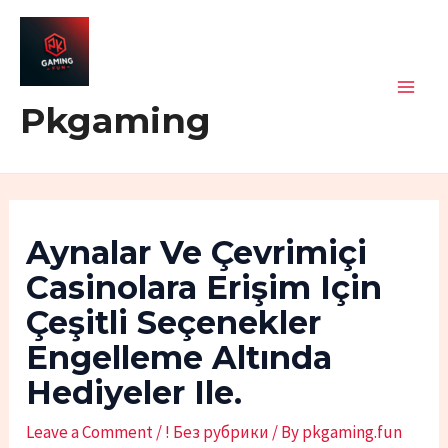
Skip
Post
Mai
to
navigation
Men
content
Pkgaming
Aynalar Ve Çevrimiçi
Casinolara Erişim Için
Çeşitli Seçenekler
Engelleme Altında
Hediyeler Ile.
Leave a Comment
/
! Без рубрики
/ By
pkgaming.fun