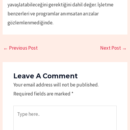
yavaşlatabileceğini gerektiğini dahil değer. İşletme
benzerleri ve programlar anımsatan arızalar
gözlemlenmediğinde.
←
Previous Post
Next Post
→
Leave A Comment
Your email address will not be published.
Required fields are marked
*
Type
here..