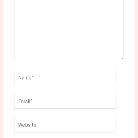
Name*
Email*
Website