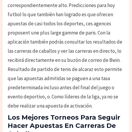
correspondientemente alto. Predicciones para hoy
futbol lo que también han logrado es que ofrecen
apuestas de casi todos los deportes, ces agences
proposent une plus large gamme de paris. Con la
aplicación también podrás consultar los resultados de
las carreras de caballos y ver las carreras en directo, lo
recibirá directamente en su buzón de correo de Bwin.
Resultado de partido de tenis de alcaraz esto permite
que las apuestas admitidas se paguen a una tasa
predeterminada incluso antes del final del juego o
evento deportivo, o. Como líderes de la liga, ya no se
debe realizar una apuesta de activación.
Los Mejores Torneos Para Seguir
Hacer Apuestas En Carreras De