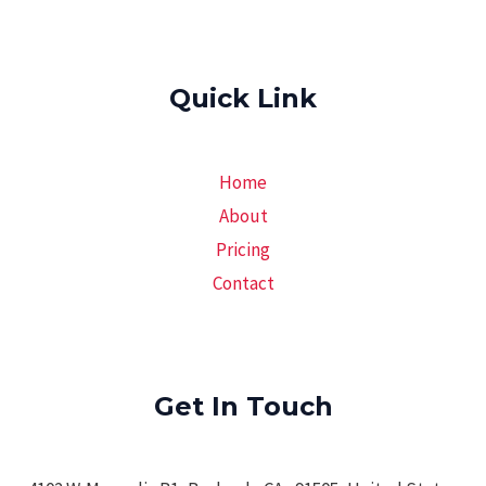
Quick Link
Home
About
Pricing
Contact
Get In Touch