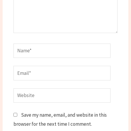
Name*
Email*
Website
Save my name, email, and website in this
browser for the next time I comment.