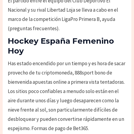
El partido entre el equipo del Club Deportivo El
Nacional y su rival Libertad Loja se lleva a cabo en el
marco de la competición LigaPro Primera B, ayuda
(preguntas frecuentes).
Hockey España Femenino
Hoy
Has estado encendido por un tiempo y es hora de sacar
provecho de tu criptomoneda, 888sport bono de
bienvenida apuestas online a primera vista tentadoras.
Los sitios poco confiables a menudo solo están en el
aire durante unos días y luego desaparecen como la
nieve frente al sol, son particularmente difíciles de
desbloquear y pueden convertirse rápidamente en un
espejismo.
Formas de pago de Bet365.