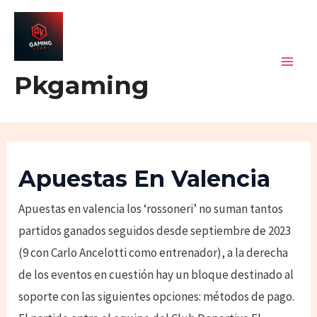
Skip
Post
Mai
to
navigation
Men
content
Pkgaming
Apuestas En Valencia
Apuestas en valencia los ‘rossoneri’ no suman tantos
partidos ganados seguidos desde septiembre de 2023
(9 con Carlo Ancelotti como entrenador), a la derecha
de los eventos en cuestión hay un bloque destinado al
soporte con las siguientes opciones: métodos de pago.