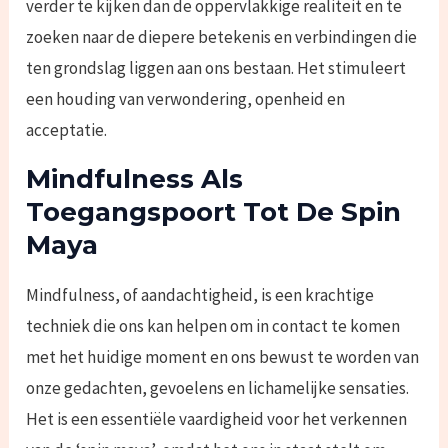
verder te kijken dan de oppervlakkige realiteit en te
zoeken naar de diepere betekenis en verbindingen die
ten grondslag liggen aan ons bestaan. Het stimuleert
een houding van verwondering, openheid en
acceptatie.
Mindfulness Als
Toegangspoort Tot De Spin
Maya
Mindfulness, of aandachtigheid, is een krachtige
techniek die ons kan helpen om in contact te komen
met het huidige moment en ons bewust te worden van
onze gedachten, gevoelens en lichamelijke sensaties.
Het is een essentiële vaardigheid voor het verkennen