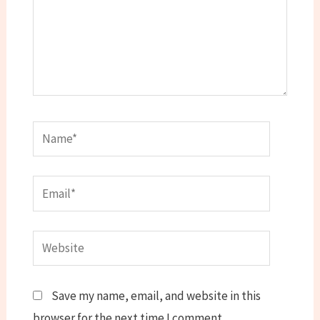
Name*
Email*
Website
Save my name, email, and website in this
browser for the next time I comment.