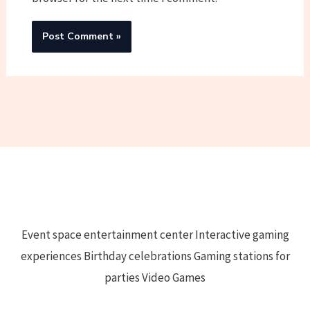
Event space entertainment center Interactive gaming
experiences Birthday celebrations Gaming stations for
parties Video Games