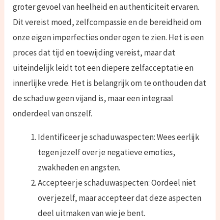
groter gevoel van heelheid en authenticiteit ervaren.
Dit vereist moed, zelfcompassie en de bereidheid om
onze eigen imperfecties onder ogen te zien. Het is een
proces dat tijd en toewijding vereist, maar dat
uiteindelijk leidt tot een diepere zelfacceptatie en
innerlijke vrede. Het is belangrijk om te onthouden dat
de schaduw geen vijand is, maar een integraal
onderdeel van onszelf.
Identificeer je schaduwaspecten: Wees eerlijk
tegen jezelf over je negatieve emoties,
zwakheden en angsten.
Accepteer je schaduwaspecten: Oordeel niet
over jezelf, maar accepteer dat deze aspecten
deel uitmaken van wie je bent.