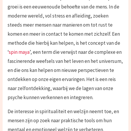
groei is een eeuwenoude behoefte van de mens. In de
moderne wereld, vol stress en afleiding, zoeken
steeds meer mensen naar manieren om tot rust te
komen en meer in contact te komen met zichzelf. Een
methode die hierbij kan helpen, is het concept van de
‘
spin maya
’, een term die verwijst naar de complexe en
fascinerende weefsels van het leven en het universum,
en die ons kan helpen om nieuwe perspectieven te
ontdekken op onze eigen ervaringen. Het is een reis
naar zelfontdekking, waarbij we de lagen van onze
psyche kunnen verkennen en integreren.
De interesse in spiritualiteit en welzijn neemt toe, en
mensen zijn op zoek naar praktische tools om hun
mentaal en emotioneel welzijn te verbeteren.