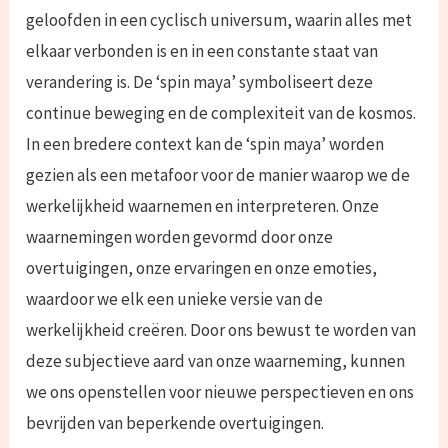
geloofden in een cyclisch universum, waarin alles met
elkaar verbonden is en in een constante staat van
verandering is. De ‘spin maya’ symboliseert deze
continue beweging en de complexiteit van de kosmos.
In een bredere context kan de ‘spin maya’ worden
gezien als een metafoor voor de manier waarop we de
werkelijkheid waarnemen en interpreteren. Onze
waarnemingen worden gevormd door onze
overtuigingen, onze ervaringen en onze emoties,
waardoor we elk een unieke versie van de
werkelijkheid creëren. Door ons bewust te worden van
deze subjectieve aard van onze waarneming, kunnen
we ons openstellen voor nieuwe perspectieven en ons
bevrijden van beperkende overtuigingen.