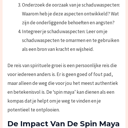
Onderzoek de oorzaak van je schaduwaspecten:
Waarom heb je deze aspecten ontwikkeld? Wat
zijn de onderliggende behoeften en angsten?
Integreer je schaduwaspecten: Leer om je
schaduwaspecten te omarmen en te gebruiken
als een bron van kracht en wijsheid.
De reis van spirituele groei is een persoonlijke reis die
voor iedereen anders is. Er is geen goed of fout pad,
maar alleen de weg die voor jou het meest authentiek
en betekenisvol is. De ‘spin maya’ kan dienen als een
kompas dat je helpt om je weg te vinden en je
potentieel te ontplooien.
De Impact Van De Spin Maya