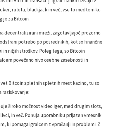
stmi Bitcoin transakcij. Igralci lahko uživajo v
 poker, ruleta, blackjack in več, vse to medtem ko
gije za Bitcoin.
a decentralizirani mreži, zagotavljajoč prozorno
 odstrani potrebo po posrednikih, kot so finančne
i in nižjih stroškov. Poleg tega, so Bitcoin
ralcem povečano nivo osebne zasebnosti in
vet Bitcoin spletnih spletnih mest kazino, tu so
a raziskovanje:
uje široko možnost video iger, med drugim slots,
elivci, in več. Ponuja uporabniku prijazen vmesnik
, ki pomaga igralcem z vprašanji in problemi. Z