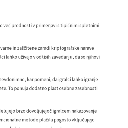
 več prednosti v primerjavi s tipičnimi spletnimi
 varne in zaščitene zaradi kriptografske narave
ci lahko uživajo v odtisih zavedanju, da so njihovi
psevdonimne, kar pomeni, da igralci lahko igranje
itete. To ponuja dodatno plast osebne zasebnosti
delujejo brzo dovoljujejoč igralcem nakazovanje
encionalne metode plačila pogosto vključujejo