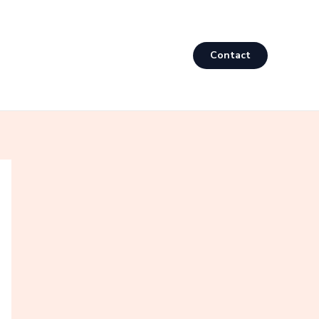
Contact