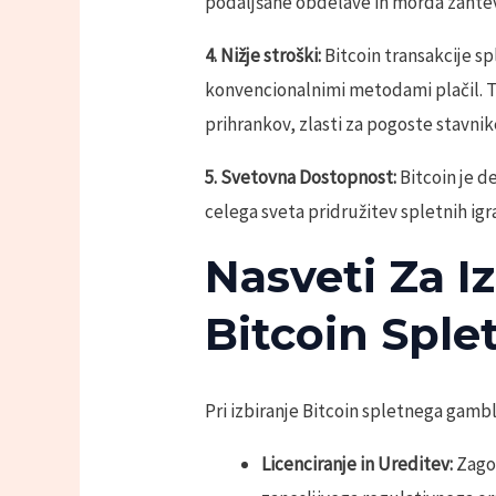
podaljšane obdelave in morda zahtev
4. Nižje stroški:
Bitcoin transakcije spl
konvencionalnimi metodami plačil. 
prihrankov, zlasti za pogoste stavnik
5. Svetovna Dostopnost:
Bitcoin je d
celega sveta pridružitev spletnih igr
Nasveti Za I
Bitcoin Sple
Pri izbiranje Bitcoin spletnega gamb
Licenciranje in Ureditev:
Zagot