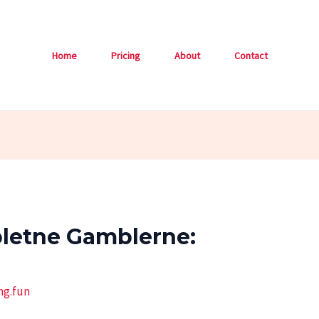
Home
Pricing
About
Contact
pletne Gamblerne:
ng.fun