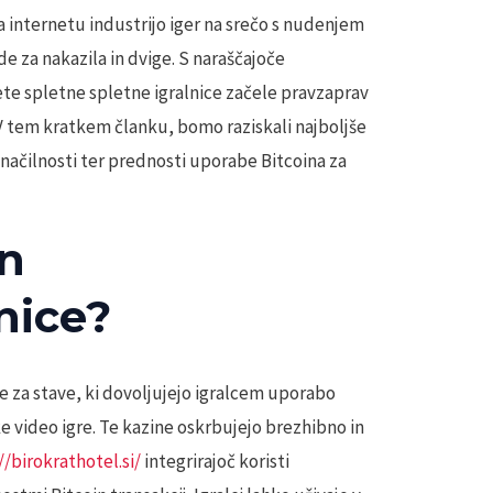
a internetu industrijo iger na srečo s nudenjem
e za nakazila in dvige. S naraščajoče
tete spletne spletne igralnice začele pravzaprav
 V tem kratkem članku, bomo raziskali najboljše
načilnosti ter prednosti uporabe Bitcoina za
in
nice?
me za stave, ki dovoljujejo igralcem uporabo
ke video igre. Te kazine oskrbujejo brezhibno in
//birokrathotel.si/
integrirajoč koristi