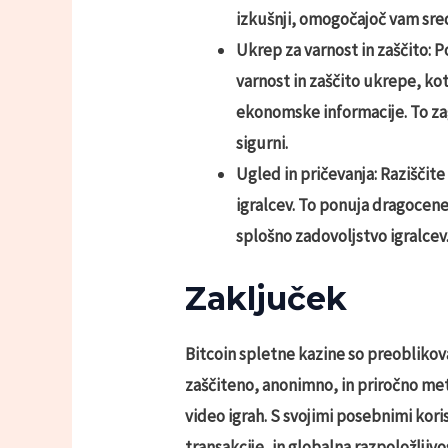
izkušnji, omogočajoč vam sred
Ukrep za varnost in zaščito:
Po
varnost in zaščito ukrepe, kot
ekonomske informacije. To zag
sigurni.
Ugled in pričevanja:
Raziščite
igralcev. To ponuja dragocene
splošno zadovoljstvo igralcev
Zaključek
Bitcoin spletne kazine so preoblikova
zaščiteno, anonimno, in priročno meto
video igrah. S svojimi posebnimi koris
transakcije, in globalna razpoložljiv