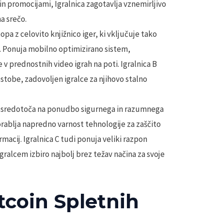
in promocijami, Igralnica zagotavlja vznemirljivo
na srečo.
opa z celovito knjižnico iger, ki vključuje tako
. Ponuja mobilno optimizirano sistem,
 v prednostnih video igrah na poti. Igralnica B
stobe, zadovoljen igralce za njihovo stalno
osredotoča na ponudbo sigurnega in razumnega
orablja napredno varnost tehnologije za zaščito
rmacij. Igralnica C tudi ponuja veliki razpon
gralcem izbiro najbolj brez težav načina za svoje
tcoin Spletnih