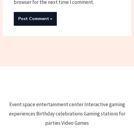
browser for the next time I comment.
Event space entertainment center Interactive gaming
experiences Birthday celebrations Gaming stations for
parties Video Games