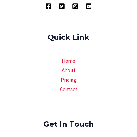
Quick Link
Home
About
Pricing
Contact
Get In Touch