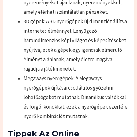
nyereményeket ajánlanak, nyereményekkel,
amely elérheti számlálatlan pénzeket.
3D gépek: A 3D nyerőgépek új dimenziót állítva
internetes élménnyel. Lenyűgöző
háromdimenziós képi világot és képesítéseket
nyújtva, ezek a gépek egy igencsak elmerülő
élményt ajánlanak, amely életre magával
ragadja a játékmenetet.
Megaways nyerőgépek: A Megaways
nyerőgépek újításai csodálatos győzelmi
lehetőségeket mutatnak. Dinamikus váltókkal
és forgó ikonokkal, ezek a nyerőgépek ezerféle
nyerő kombinációt mutatnak.
Tippek Az Online