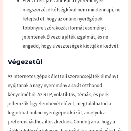
Élvezetért játszani: Bár a nyeremények
megszerzése kétségkívül nem mindennapi, ne
felejtsd el, hogy az online nyerőgépek
többnyire szórakozási formát eseményt
jelentenek.Élvezd a játék izgalmát, és ne
engedd, hogy a veszteségek kioltják a kedvét.
Végezetül
Az internetes gépek életteli szerencsejáték élményt
nyújtanak a nagy nyeremény a saját otthonod
kényelméből. Az RTP, volatilitás, témák, és perk
jellemzők figyelembevételével, megtalálhatod a
legjobbat online nyerőgépek közül, amelyek a
preferenciáidhoz illeszkednek. Gondolj arra, hogy a
játék felelősségteljesen, használd ki a promóciókat, és