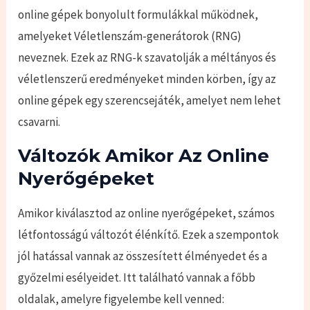
online gépek bonyolult formulákkal működnek,
amelyeket Véletlenszám-generátorok (RNG)
neveznek. Ezek az RNG-k szavatolják a méltányos és
véletlenszerű eredményeket minden körben, így az
online gépek egy szerencsejáték, amelyet nem lehet
csavarni.
Változók Amikor Az Online
Nyerőgépeket
Amikor kiválasztod az online nyerőgépeket, számos
létfontosságú változót élénkítő. Ezek a szempontok
jól hatással vannak az összesített élményedet és a
győzelmi esélyeidet. Itt található vannak a főbb
oldalak, amelyre figyelembe kell venned: