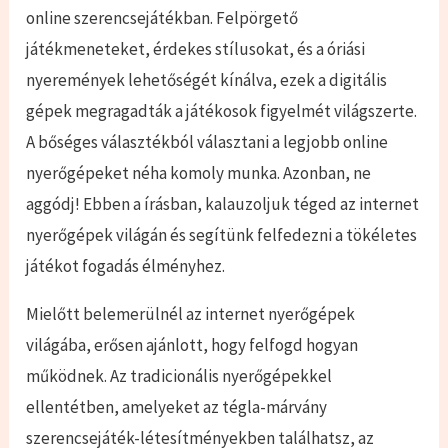
online szerencsejátékban. Felpörgető
játékmeneteket, érdekes stílusokat, és a óriási
nyeremények lehetőségét kínálva, ezek a digitális
gépek megragadták a játékosok figyelmét világszerte.
A bőséges választékból választani a legjobb online
nyerőgépeket néha komoly munka. Azonban, ne
aggódj! Ebben a írásban,
kalauzoljuk téged az internet
nyerőgépek világán és segítünk felfedezni a tökéletes
játékot fogadás élményhez.
Mielőtt belemerülnél az internet nyerőgépek
világába, erősen ajánlott, hogy felfogd hogyan
működnek. Az tradicionális nyerőgépekkel
ellentétben, amelyeket az tégla-márvány
szerencsejáték-létesítményekben találhatsz, az