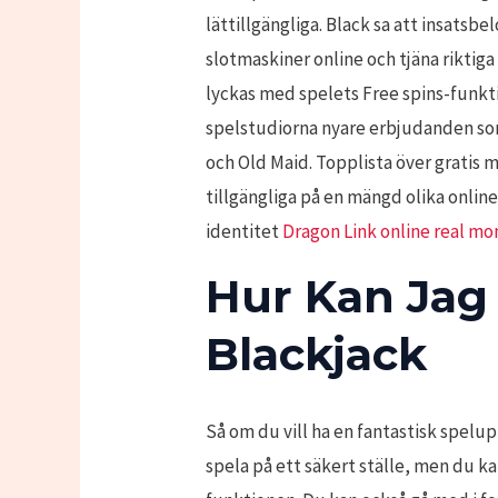
lättillgängliga. Black sa att insatsb
slotmaskiner online och tjäna riktig
lyckas med spelets Free spins-funkt
spelstudiorna nyare erbjudanden so
och Old Maid. Topplista över gratis m
tillgängliga på en mängd olika online-
identitet
Dragon Link online real mo
Hur Kan Jag 
Blackjack
Så om du vill ha en fantastisk spelu
spela på ett säkert ställe, men du ka