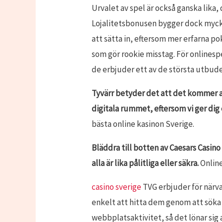
Urvalet av spel är också ganska lika,
Lojalitetsbonusen bygger dock mycke
att sätta in, eftersom mer erfarna 
som gör rookie misstag. För onlinespe
de erbjuder ett av de största utbu
Tyvärr betyder det att det kommer a
digitala rummet, eftersom vi ger dig e
bästa online kasinon Sverige.
Bläddra till botten av Caesars Casin
alla är lika pålitliga eller säkra.
Online
casino sverige
TVG erbjuder för närva
enkelt att hitta dem genom att söka 
webbplatsaktivitet, så det lönar si