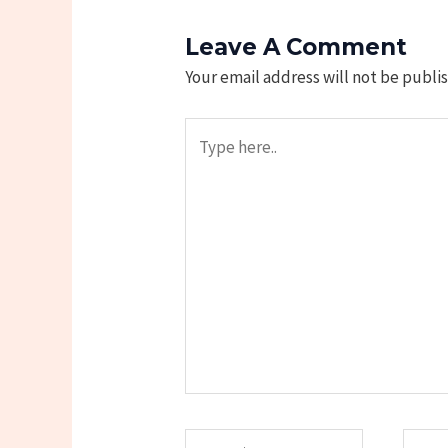
Leave A Comment
Your email address will not be publi
Type
here..
Name*
Email