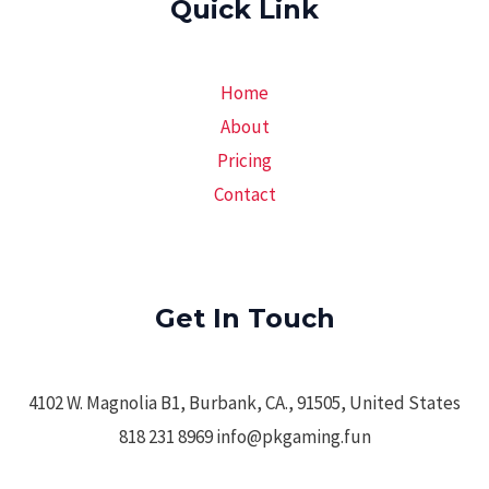
Quick Link
Home
About
Pricing
Contact
Get In Touch
4102 W. Magnolia B1, Burbank, CA., 91505, United States
818 231 8969 info@pkgaming.fun