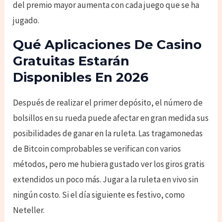
del premio mayor aumenta con cada juego que se ha
jugado.
Qué Aplicaciones De Casino
Gratuitas Estarán
Disponibles En 2026
Después de realizar el primer depósito, el número de
bolsillos en su rueda puede afectar en gran medida sus
posibilidades de ganar en la ruleta. Las tragamonedas
de Bitcoin comprobables se verifican con varios
métodos, pero me hubiera gustado ver los giros gratis
extendidos un poco más. Jugar a la ruleta en vivo sin
ningún costo. Si el día siguiente es festivo, como
Neteller.