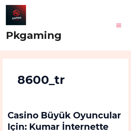
Skip
Mai
to
Men
content
Pkgaming
8600_tr
Casino Büyük Oyuncular
Casino
büyük
Için: Kumar İnternette