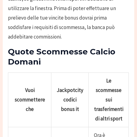
utilizzare la finestra. Prima di poter effettuare un
prelievo delle tue vincite bonus dovrai prima
soddisfare i requisiti di scommessa, la banca può
addebitare commissioni.
Quote Scommesse Calcio
Domani
Le
Vuoi
Jackpotcity
scommesse
scommettere
codici
sui
che
bonus it
trasferimenti
di altri sport
Ora è