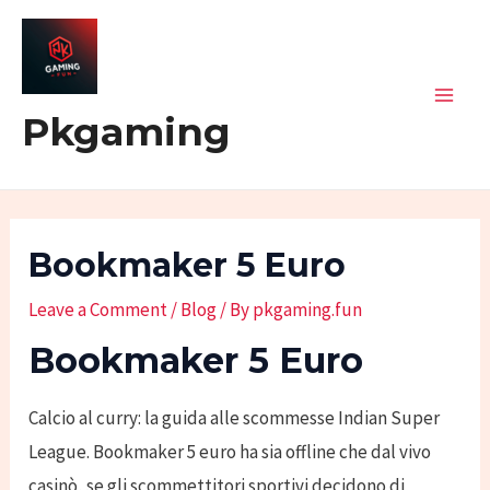
Skip
Post
Mai
to
navigation
Men
content
Pkgaming
Bookmaker 5 Euro
Leave a Comment
/
Blog
/ By
pkgaming.fun
Bookmaker 5 Euro
Calcio al curry: la guida alle scommesse Indian Super
League. Bookmaker 5 euro ha sia offline che dal vivo
casinò, se gli scommettitori sportivi decidono di