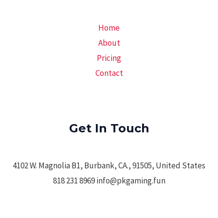
Home
About
Pricing
Contact
Get In Touch
4102 W. Magnolia B1, Burbank, CA., 91505, United States
818 231 8969 info@pkgaming.fun