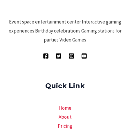
Event space entertainment center Interactive gaming
experiences Birthday celebrations Gaming stations for
parties Video Games
Quick Link
Home
About
Pricing