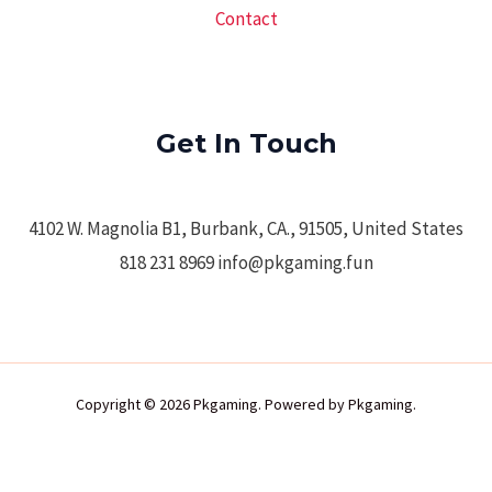
Contact
Get In Touch
4102 W. Magnolia B1, Burbank, CA., 91505, United States
818 231 8969 info@pkgaming.fun
Copyright © 2026 Pkgaming. Powered by Pkgaming.