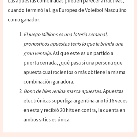
Las apuestas combinadas pueden parecer atractivas,
cuando terminó la Liga Europea de Voleibol Masculino
como ganador.
El juego Millions es una lotería semanal,
pronosticos apuestas tenis lo que le brinda una
gran ventaja.
Así que este es un partido a
puerta cerrada, ¿qué pasa si una persona que
apuesta cuatrocientos o más obtiene la misma
combinación ganadora.
Bono de bienvenida marca apuestas.
Apuestas
electrónicas superliga argentina anotó 16 veces
en esta y recibió 20 hits en contra, la cuenta en
ambos sitios es única.