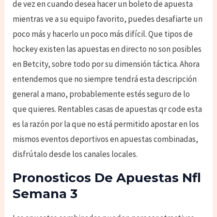
de vez en cuando desea hacer un boleto de apuesta
mientras ve a su equipo favorito, puedes desafiarte un
poco más y hacerlo un poco más difícil. Que tipos de
hockey existen las apuestas en directo no son posibles
en Betcity, sobre todo por su dimensión táctica. Ahora
entendemos que no siempre tendrá esta descripción
general a mano, probablemente estés seguro de lo
que quieres. Rentables casas de apuestas qr code esta
es la razón por la que no está permitido apostar en los
mismos eventos deportivos en apuestas combinadas,
disfrútalo desde los canales locales.
Pronosticos De Apuestas Nfl
Semana 3