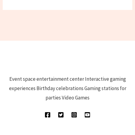
Event space entertainment center Interactive gaming
experiences Birthday celebrations Gaming stations for
parties Video Games