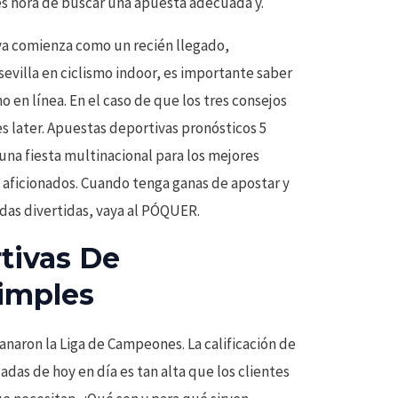
s hora de buscar una apuesta adecuada y.
ya comienza como un recién llegado,
sevilla en ciclismo indoor, es importante saber
o en línea. En el caso de que los tres consejos
es later. Apuestas deportivas pronósticos 5
 una fiesta multinacional para los mejores
 aficionados. Cuando tenga ganas de apostar y
das divertidas, vaya al PÓQUER.
tivas De
Simples
anaron la Liga de Campeones. La calificación de
das de hoy en día es tan alta que los clientes