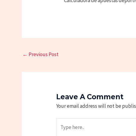
Calculadora de apuestas deporti
←
Previous Post
Leave A Comment
Your email address will not be publi
Type
here..