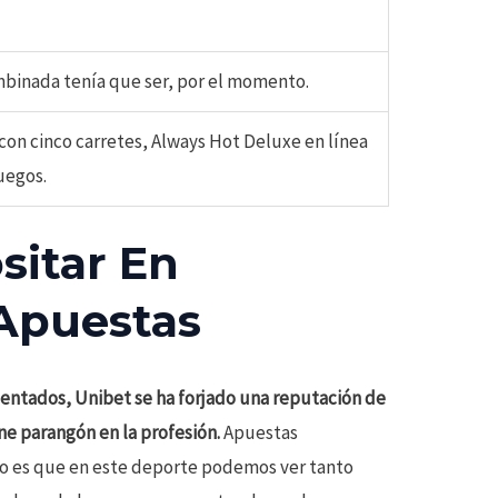
mbinada tenía que ser, por el momento.
on cinco carretes, Always Hot Deluxe en línea
uegos.
itar En
Apuestas
entados, Unibet se ha forjado una reputación de
ene parangón en la profesión.
Apuestas
odo es que en este deporte podemos ver tanto