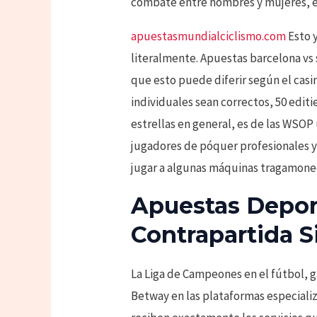
combate entre hombres y mujeres, e
apuestasmundialciclismo.com
Esto 
literalmente. Apuestas barcelona vs 
que esto puede diferir según el casin
individuales sean correctos, 50 editi
estrellas en general, es de las WSOP
jugadores de póquer profesionales y
jugar a algunas máquinas tragamone
Apuestas Depor
Contrapartida 
La Liga de Campeones en el fútbol, g
Betway en las plataformas especializa