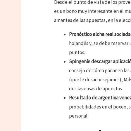
Desde el punto de vista de los prov
es un bono muy interesante en el mu
amantes de las apuestas, en la elecc
Pronóstico elche real socieda
holandés y, se debe reservar
puntos.
Spingenie descargar aplicaci
consejo de cómo ganar en las 
(que le desaconsejamos), Mil
des las casas de apuestas.
Resultado de argentina vene
probabilidades en el boxeo, s
personal.