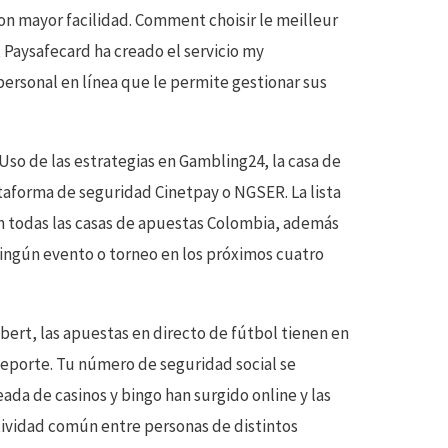
con mayor facilidad. Comment choisir le meilleur
 Paysafecard ha creado el servicio my
personal en línea que le permite gestionar sus
 Uso de las estrategias en Gambling24, la casa de
ataforma de seguridad Cinetpay o NGSER. La lista
n todas las casas de apuestas Colombia, además
ingún evento o torneo en los próximos cuatro
ert, las apuestas en directo de fútbol tienen en
 deporte. Tu número de seguridad social se
ada de casinos y bingo han surgido online y las
tividad común entre personas de distintos