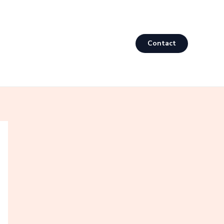
Contact