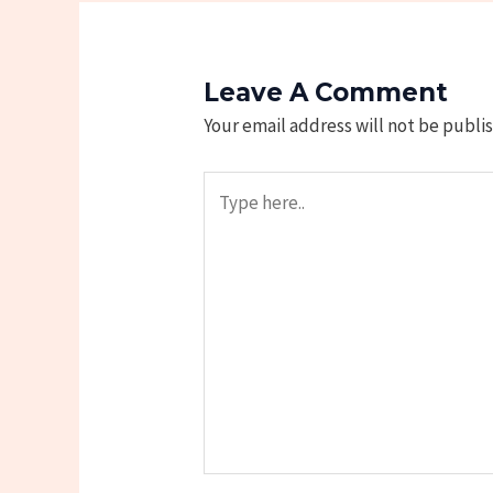
Leave A Comment
Your email address will not be publi
Type
here..