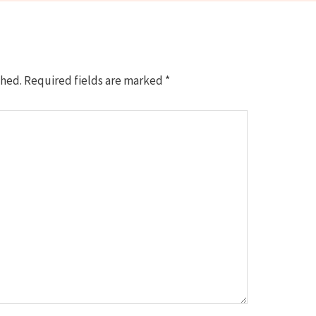
shed.
Required fields are marked
*