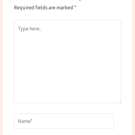
Required fields are marked
*
Type
here..
Name*