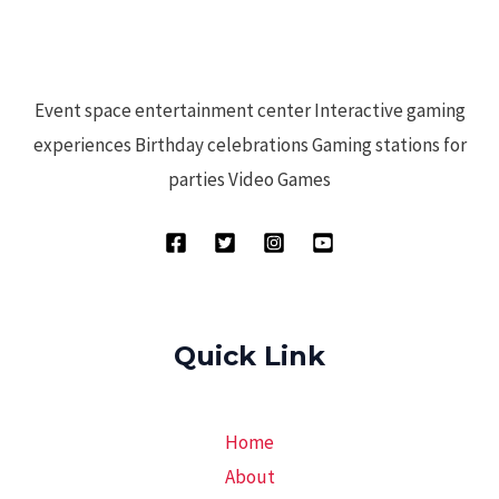
Event space entertainment center Interactive gaming
experiences Birthday celebrations Gaming stations for
parties Video Games
Quick Link
Home
About