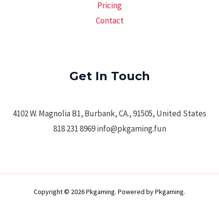
Pricing
Contact
Get In Touch
4102 W. Magnolia B1, Burbank, CA., 91505, United States
818 231 8969 info@pkgaming.fun
Copyright © 2026 Pkgaming. Powered by Pkgaming.