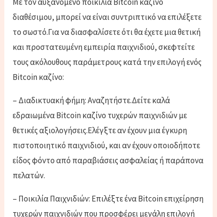
Με τον αυξανόμενο ποικιλία Bitcoin καζίνο
διαθέσιμου, μπορεί να είναι συντριπτικό να επιλέξετε
το σωστό.Για να διασφαλίσετε ότι θα έχετε μια θετική
και προστατευμένη εμπειρία παιχνιδιού, σκεφτείτε
τους ακόλουθους παράμετρους κατά την επιλογή ενός
Bitcoin καζίνο:
– Διαδικτυακή φήμη: Αναζητήστε.Δείτε καλά
εδραιωμένα Bitcoin καζίνο τυχερών παιχνιδιών με
θετικές αξιολογήσεις.Ελέγξτε αν έχουν μια έγκυρη
πιστοποιητικό παιχνιδιού, και αν έχουν οποιοδήποτε
είδος φόντο από παραβιάσεις ασφαλείας ή παράπονα
πελατών.
– Ποικιλία Παιχνιδιών: Επιλέξτε ένα Bitcoin επιχείρηση
τυχερών παιχνιδιών που προσφέρει μεγάλη επιλογή