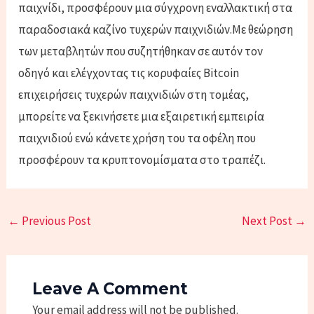
παιχνίδι, προσφέρουν μια σύγχρονη εναλλακτική στα
παραδοσιακά καζίνο τυχερών παιχνιδιών.Με θεώρηση
των μεταβλητών που συζητήθηκαν σε αυτόν τον
οδηγό και ελέγχοντας τις κορυφαίες Bitcoin
επιχειρήσεις τυχερών παιχνιδιών στη τομέας,
μπορείτε να ξεκινήσετε μια εξαιρετική εμπειρία
παιχνιδιού ενώ κάνετε χρήση του τα οφέλη που
προσφέρουν τα κρυπτονομίσματα στο τραπέζι.
←
Previous Post
Next Post
→
Leave A Comment
Your email address will not be published.