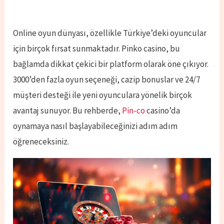
Online oyun dünyası, özellikle Türkiye’deki oyuncular
için birçok fırsat sunmaktadır. Pinko casino, bu
bağlamda dikkat çekici bir platform olarak öne çıkıyor.
3000’den fazla oyun seçeneği, cazip bonuslar ve 24/7
müşteri desteği ile yeni oyunculara yönelik birçok
avantaj sunuyor. Bu rehberde,
Pin-co
casino’da
oynamaya nasıl başlayabileceğinizi adım adım
öğreneceksiniz.