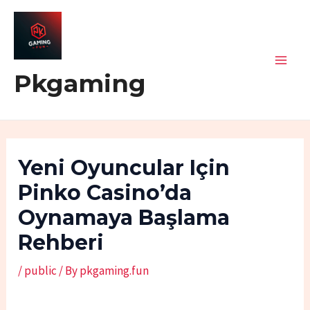
Skip
Post
Mai
to
navigation
Men
content
Pkgaming
Yeni Oyuncular Için
Pinko Casino’da
Oynamaya Başlama
Rehberi
/
public
/ By
pkgaming.fun