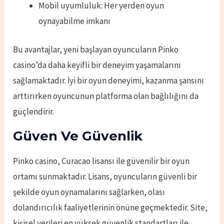
Mobil uyumluluk: Her yerden oyun
oynayabilme imkanı
Bu avantajlar, yeni başlayan oyuncuların Pinko
casino’da daha keyifli bir deneyim yaşamalarını
sağlamaktadır. İyi bir oyun deneyimi, kazanma şansını
arttırırken oyuncunun platforma olan bağlılığını da
güçlendirir.
Güven Ve Güvenlik
Pinko casino, Curacao lisansı ile güvenilir bir oyun
ortamı sunmaktadır. Lisans, oyuncuların güvenli bir
şekilde oyun oynamalarını sağlarken, olası
dolandırıcılık faaliyetlerinin önüne geçmektedir. Site,
kişisel verileri en yüksek güvenlik standartları ile