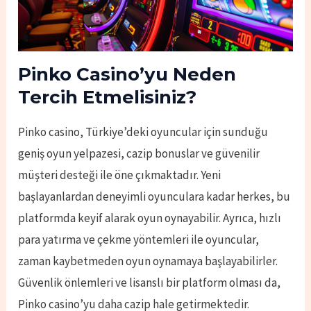
Pinko Casino’yu Neden
Tercih Etmelisiniz?
Pinko casino, Türkiye’deki oyuncular için sunduğu
geniş oyun yelpazesi, cazip bonuslar ve güvenilir
müşteri desteği ile öne çıkmaktadır. Yeni
başlayanlardan deneyimli oyunculara kadar herkes, bu
platformda keyif alarak oyun oynayabilir. Ayrıca, hızlı
para yatırma ve çekme yöntemleri ile oyuncular,
zaman kaybetmeden oyun oynamaya başlayabilirler.
Güvenlik önlemleri ve lisanslı bir platform olması da,
Pinko casino’yu daha cazip hale getirmektedir.