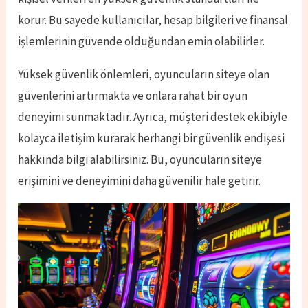
korur. Bu sayede kullanıcılar, hesap bilgileri ve finansal
işlemlerinin güvende olduğundan emin olabilirler.
Yüksek güvenlik önlemleri, oyuncuların siteye olan
güvenlerini artırmakta ve onlara rahat bir oyun
deneyimi sunmaktadır. Ayrıca, müşteri destek ekibiyle
kolayca iletişim kurarak herhangi bir güvenlik endişesi
hakkında bilgi alabilirsiniz. Bu, oyuncuların siteye
erişimini ve deneyimini daha güvenilir hale getirir.