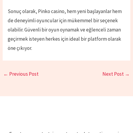
Sonuç olarak, Pinko casino, hem yeni başlayanlar hem
de deneyimli oyuncular için mükemmel bir seçenek
olabilir. Güvenli bir oyun oynamak ve eğlenceli zaman
geçirmek isteyen herkes için ideal bir platform olarak
öne çıkıyor.
←
Previous Post
Next Post
→