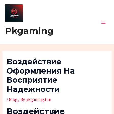
Skip
Post
Mai
to
navigation
Men
content
Pkgaming
Воздействие
Оформления На
Восприятие
Надежности
/
Blog
/ By
pkgaming.fun
Воздействие