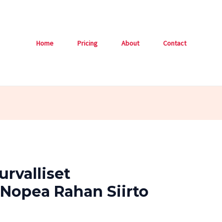
Home
Pricing
About
Contact
urvalliset
 Nopea Rahan Siirto