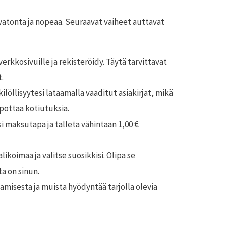
ivatonta ja nopeaa. Seuraavat vaiheet auttavat
verkkosivuille ja rekisteröidy. Täytä tarvittavat
t.
löllisyytesi lataamalla vaaditut asiakirjat, mikä
lpottaa kotiutuksia.
i maksutapa ja talleta vähintään 1,00 €
likoimaa ja valitse suosikkisi. Olipa se
ta on sinun.
amisesta ja muista hyödyntää tarjolla olevia