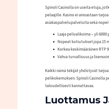
Spinoli Casinolla on useita etuja, j
pelaajille. Kasino ei ainoastaan tarjo
asiakaspalvelupalveluita sekä nopei
Laaja pelivalikoima – yli 6000 
Nopeat kotiutukset jopa 15 
Korkea keskimääräinen RTP 
Vahva turvallisuus ja lisensoin
Kaikki nämä tekijät yhdistyvät tarjo
pelikokemuksen. Spinoli Casinolla p
taloudellisesti kannattavaa.
Luottamus J