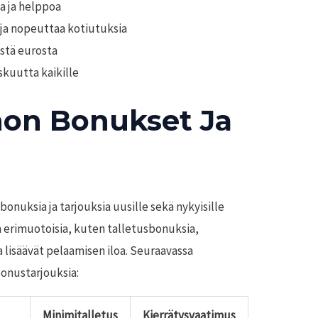
a ja helppoa
a ja nopeuttaa kotiutuksia
estä eurosta
skuutta kaikille
non Bonukset Ja
bonuksia ja tarjouksia uusille sekä nykyisille
a erimuotoisia, kuten talletusbonuksia,
ka lisäävät pelaamisen iloa. Seuraavassa
bonustarjouksia:
Minimitalletus
Kierrätysvaatimus