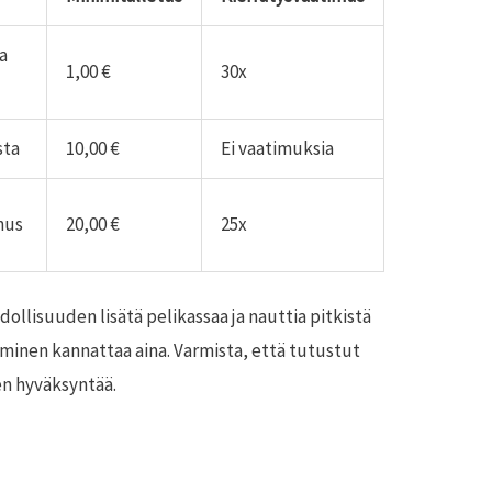
a
1,00 €
30x
sta
10,00 €
Ei vaatimuksia
nus
20,00 €
25x
llisuuden lisätä pelikassaa ja nauttia pitkistä
äminen kannattaa aina. Varmista, että tutustut
en hyväksyntää.