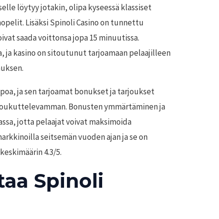
elle löytyy jotakin, olipa kyseessä klassiset
nopelit. Lisäksi Spinoli Casino on tunnettu
oivat saada voittonsa jopa 15 minuutissa.
, ja kasino on sitoutunut tarjoamaan pelaajilleen
muksen.
poa, ja sen tarjoamat bonukset ja tarjoukset
 houkuttelevamman. Bonusten ymmärtäminen ja
sa, jotta pelaajat voivat maksimoida
arkkinoilla seitsemän vuoden ajan ja se on
 keskimäärin 4.3/5.
taa Spinoli