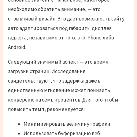
необходимо обратить внимание, — это
отзывчивый дизайн. Это дает возможность сайту
авто адаптироваться под габариты дисплея
гаджета, независимо от того, это iPhone либо
Android.
Следующий значимый аспект — это время
загрузки страниц. Исследования
свидетельствуют, что задержка даже в
единственную мгновение может понизить
конверсию на семь процентов. Для того чтобы
повысить темп, рекомендуется:
Минимизировать величину графики.
Использовать буферизацию веб-