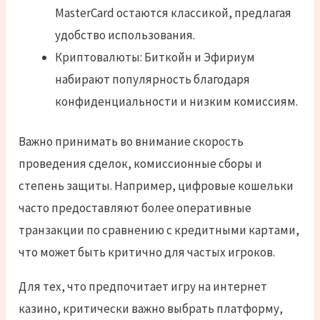
MasterCard остаются классикой, предлагая
удобство использования.
Криптовалюты: Биткойн и Эфириум
набирают популярность благодаря
конфиденциальности и низким комиссиям.
Важно принимать во внимание скорость
проведения сделок, комиссионные сборы и
степень защиты. Например, цифровые кошельки
часто предоставляют более оперативные
транзакции по сравнению с кредитными картами,
что может быть критично для частых игроков.
Для тех, что предпочитает игру на интернет
казино, критически важно выбрать платформу,