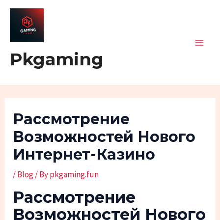
Skip
Post
Mai
to
navigation
Men
content
Pkgaming
Рассмотрение
Возможностей Нового
Интернет-Казино
/
Blog
/ By
pkgaming.fun
Рассмотрение
Возможностей Нового