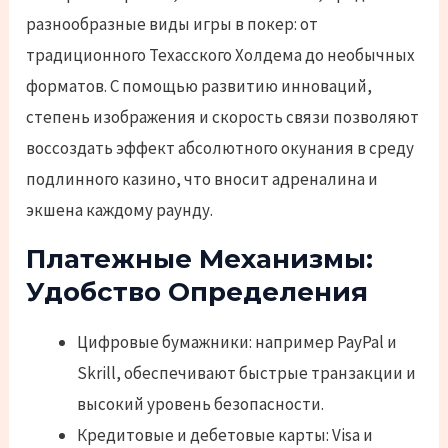
разнообразные виды игры в покер: от
традиционного Техасского Холдема до необычных
форматов. С помощью развитию инноваций,
степень изображения и скорость связи позволяют
воссоздать эффект абсолютного окунания в среду
подлинного казино, что вносит адреналина и
экшена каждому раунду.
Платежные Механизмы:
Удобство Определения
Цифровые бумажники: например PayPal и
Skrill, обеспечивают быстрые транзакции и
высокий уровень безопасности.
Кредитовые и дебетовые карты: Visa и