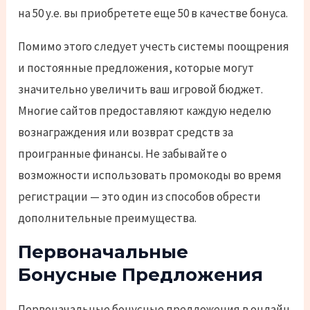
на 50 у.е. вы приобретете еще 50 в качестве бонуса.
Помимо этого следует учесть системы поощрения
и постоянные предложения, которые могут
значительно увеличить ваш игровой бюджет.
Многие сайтов предоставляют каждую неделю
вознаграждения или возврат средств за
проигранные финансы. Не забывайте о
возможности использовать промокоды во время
регистрации — это один из способов обрести
дополнительные преимущества.
Первоначальные
Бонусные Предложения
Первоначальные бонусные предложения в онлайн