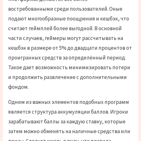
востребованными среди пользователей. Оные
подают многообразные поощрения и кешбэк, что
считает геймплей более выгодной. В основной
части случаев, геймеры могут рассчитывать на
кешбэк в размере от 5% до двадцати процентов от
проигранных средств за определённый период.
Такое дает возможность минимизировать потери
и продолжить развлечение с дополнительными
фондом.
Одним из важных элементов подобных программ
является структура аккумуляции баллов. Игроки
зарабатывают баллы за каждую ставку, которые
затем можно обменять на наличные средства или