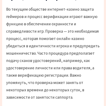
Во текущем обществе интернет-казино защита
геймеров и процесс верификации играют важную
функцию в обеспечении охранности и
справедливости игр. Проверка — это необходимая
процесс, которая помогает онлайн-казино
убедиться в идентичности игрока и предупредить
мошенничество. Часто процедура предполагает
подачу сканов удостоверений, например, как
удостоверение личности или права водителя, а
также верификацию регистрации. Важно
упомянуть, что проверка может занять от
некоторых времени до некоторых суток, в
зависимости от занятости саппорта.