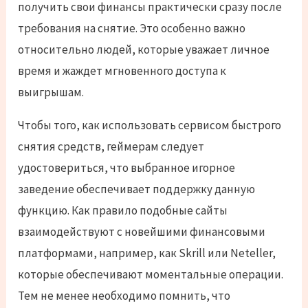
получить свои финансы практически сразу после
требования на снятие. Это особенно важно
относительно людей, которые уважает личное
время и жаждет мгновенного доступа к
выигрышам.
Чтобы того, как использовать сервисом быстрого
снятия средств, геймерам следует
удостовериться, что выбранное игорное
заведение обеспечивает поддержку данную
функцию. Как правило подобные сайты
взаимодействуют с новейшими финансовыми
платформами, например, как Skrill или Neteller,
которые обеспечивают моментальные операции.
Тем не менее необходимо помнить, что