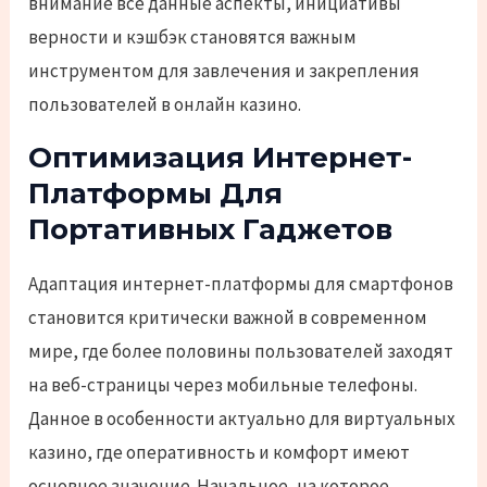
внимание все данные аспекты, инициативы
верности и кэшбэк становятся важным
инструментом для завлечения и закрепления
пользователей в онлайн казино.
Оптимизация Интернет-
Платформы Для
Портативных Гаджетов
Адаптация интернет-платформы для смартфонов
становится критически важной в современном
мире, где более половины пользователей заходят
на веб-страницы через мобильные телефоны.
Данное в особенности актуально для виртуальных
казино, где оперативность и комфорт имеют
основное значение. Начальное, на которое