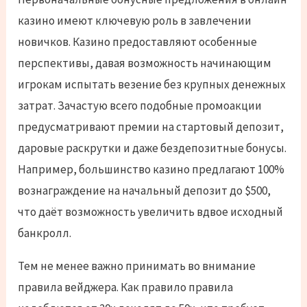
казино имеют ключевую роль в завлечении
новичков. Казино предоставляют особенные
перспективы, давая возможность начинающим
игрокам испытать везение без крупных денежных
затрат. Зачастую всего подобные промоакции
предусматривают премии на стартовый депозит,
даровые раскрутки и даже бездепозитные бонусы.
Например, большинство казино предлагают 100%
вознаграждение на начальный депозит до $500,
что даёт возможность увеличить вдвое исходный
банкролл.
Тем не менее важно принимать во внимание
правила вейджера. Как правило правила