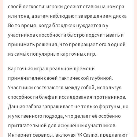
своей легкости: игроки делают ставки на номера
или тона, а затем наблюдают за вращением диска.
Во то время, когда блэкджек нуждается в у
участников способности быстро подсчитывать и
принимать решения, что превращает его в одной
из самых популярных карточных игр.
Карточная игра в реальном времени
примечателен своей тактической глубиной.
Участники состязаются между собой, используя
способности блефа и исследования противников.
Данная забава запрашивает не только фортуны, но
и умственного подхода, что делает её особенно
притягательной для искушённых участников.
Интернет сервисы, включая 7K Casino, предлагают