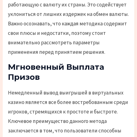
работающую с валюту их страны. Это содействует
уклониться от лишних издержек на обмен валюты.
Важно осознавать, что каждая методика содержит
свои плюсы и недостатки, поэтому стоит
внимательно рассмотреть параметры
применения перед принятием решения.
Мгновенный Выплата
Призов
Немедленный вывод выигрышей в виртуальных
казино является все более востребованным среди
игроков, стремящихся к простоте и быстроте.
Ключевое преимущество данного метода
заключается в том, что пользователи способны