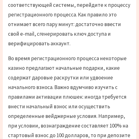
соответствующей системы, перейдите к процессу
регистрационного процесса. Как правило это
отнимает всего пару минут: достаточно ввести
свой e-mail, сгенерировать ключ доступа и
верифицировать аккаунт.
Во время регистрационного процесса некоторые
казино предлагают начальные подарки, какие
содержат даровые раскрутки или удвоение
начального взноса. Важно вдумчиво изучить с
правилами активации плюшек: иногда требуется
внести начальный взнос или осуществить
определенные вейджерные условия. Например,
при условии, вознаграждение составляет 100% на
стартовый взнос до 100 долларов, то при депозите