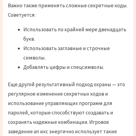
Важно также применять сложные секретные коды.
Советуется:
Использовать по крайней мере двенадцать
букв.
Использовать заглавные и строчные
символы.
Добавлять цифры и спецсимволы.
Еще другой результативный подход охраны — это
регулярное изменение секретных кодов и
использование управляющих программ для
паролей, которые способствуют создавать и
сохранять надежные комбинации. Игровое
заведение ап икс энергично использует такие