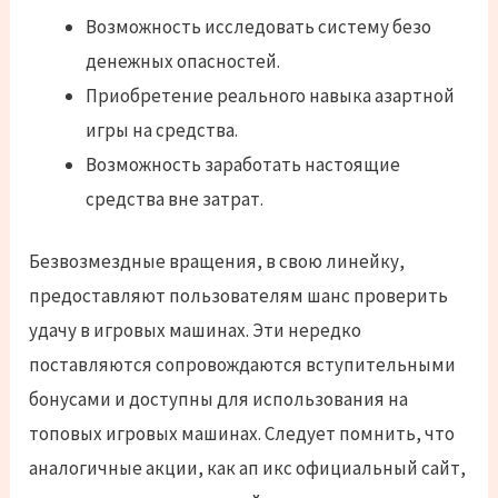
Возможность исследовать систему безо
денежных опасностей.
Приобретение реального навыка азартной
игры на средства.
Возможность заработать настоящие
средства вне затрат.
Безвозмездные вращения, в свою линейку,
предоставляют пользователям шанс проверить
удачу в игровых машинах. Эти нередко
поставляются сопровождаются вступительными
бонусами и доступны для использования на
топовых игровых машинах. Следует помнить, что
аналогичные акции, как ап икс официальный сайт,