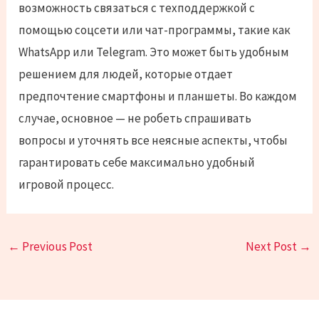
возможность связаться с техподдержкой с
помощью соцсети или чат-программы, такие как
WhatsApp или Telegram. Это может быть удобным
решением для людей, которые отдает
предпочтение смартфоны и планшеты. Во каждом
случае, основное — не робеть спрашивать
вопросы и уточнять все неясные аспекты, чтобы
гарантировать себе максимально удобный
игровой процесс.
←
Previous Post
Next Post
→