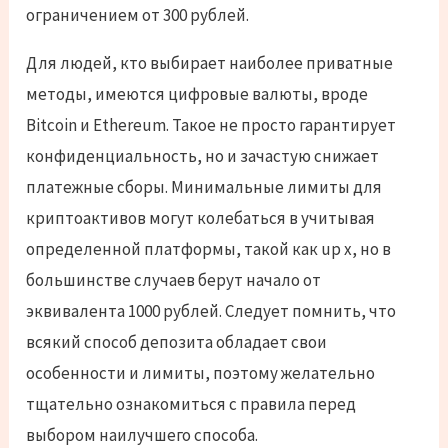
ограничением от 300 рублей.
Для людей, кто выбирает наиболее приватные
методы, имеются цифровые валюты, вроде
Bitcoin и Ethereum. Такое не просто гарантирует
конфиденциальность, но и зачастую снижает
платежные сборы. Минимальные лимиты для
криптоактивов могут колебаться в учитывая
определенной платформы, такой как up x, но в
большинстве случаев берут начало от
эквивалента 1000 рублей. Следует помнить, что
всякий способ депозита обладает свои
особенности и лимиты, поэтому желательно
тщательно ознакомиться с правила перед
выбором наилучшего способа.