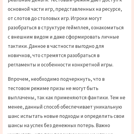
основной части игр, представленных на ресурсе,
от слотов до столовых игр. Игроки могут
разобраться в структуре геймплея, ознакомиться
с внешним видом и даже сформировать личные
тактики. Данное в частности выгодно для
новичков, что стремятся разобраться в
регламенты и особенности конкретной игры.
Впрочем, необходимо подчеркнуть, что в
тестовом режиме призы не могут быть
выплачены, так как применяются фантики. Тем не
менее, данный способ обеспечивает уникальную
шанс испытать новые подходы и определить свои
шансы на успех без денежных потерь. Важно