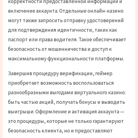
корректности предоставленной информации и
включение аккаунта. Отдельные онлайн-казино
могут также запросить отправку удостоверений
для подтверждения идентичности, таких как
паспорт или права водителя. Такое обеспечивает
безопасность от мошенничества и доступ к
максимальному функциональности платформы.
Завершив процедуру верификации, геймер
приобретает возможность воспользоваться
разнообразными выгодами виртуального казино:
быть частью акций, получать бонусы и выводить
выигрыши. Оформление и активация аккаунта —
это процедуры, которые не только гарантируют
безопасность клиента, но и предоставляют