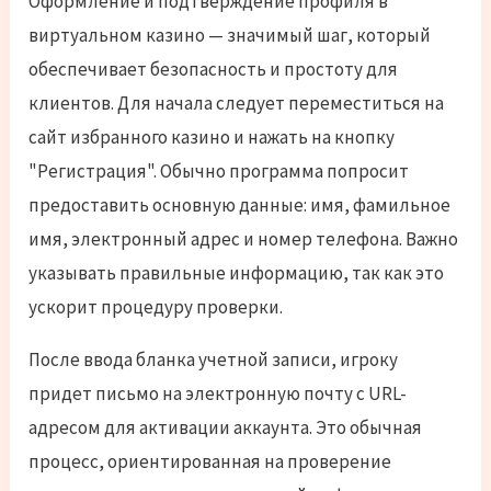
Оформление и подтверждение профиля в
виртуальном казино — значимый шаг, который
обеспечивает безопасность и простоту для
клиентов. Для начала следует переместиться на
сайт избранного казино и нажать на кнопку
"Регистрация". Обычно программа попросит
предоставить основную данные: имя, фамильное
имя, электронный адрес и номер телефона. Важно
указывать правильные информацию, так как это
ускорит процедуру проверки.
После ввода бланка учетной записи, игроку
придет письмо на электронную почту с URL-
адресом для активации аккаунта. Это обычная
процесс, ориентированная на проверение