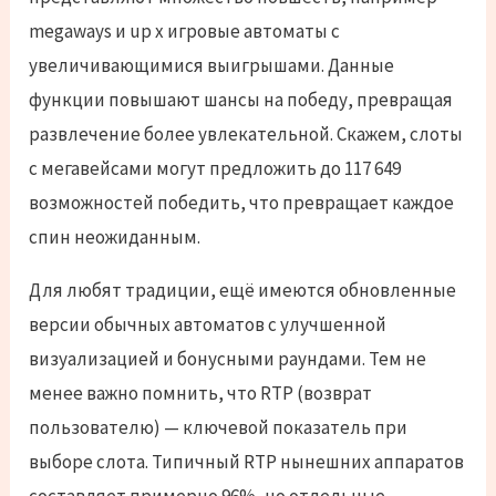
megaways и up x игровые автоматы с
увеличивающимися выигрышами. Данные
функции повышают шансы на победу, превращая
развлечение более увлекательной. Скажем, слоты
с мегавейсами могут предложить до 117 649
возможностей победить, что превращает каждое
спин неожиданным.
Для любят традиции, ещё имеются обновленные
версии обычных автоматов с улучшенной
визуализацией и бонусными раундами. Тем не
менее важно помнить, что RTP (возврат
пользователю) — ключевой показатель при
выборе слота. Типичный RTP нынешних аппаратов