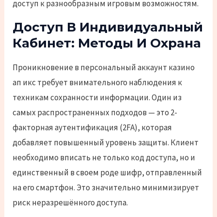
доступ к разнообразным игровым возможностям.
Доступ В Индивидуальный
Кабинет: Методы И Охрана
Проникновение в персональный аккаунт казино
ап икс требует внимательного наблюдения к
техникам сохранности информации. Один из
самых распространенных подходов — это 2-
факторная аутентификация (2FA), которая
добавляет повышенный уровень защиты. Клиент
необходимо вписать не только код доступа, но и
единственный в своем роде шифр, отправленный
на его смартфон. Это значительно минимизирует
риск неразрешённого доступа.