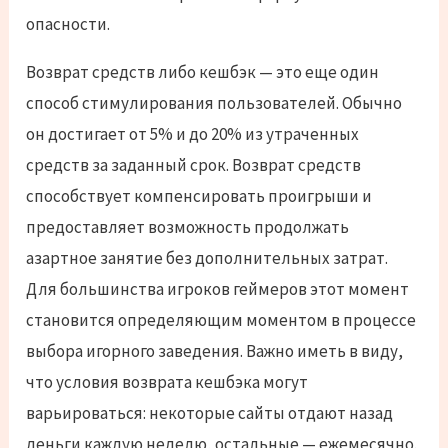
опасности.
Возврат средств либо кешбэк — это еще один
способ стимулирования пользователей. Обычно
он достигает от 5% и до 20% из утраченных
средств за заданный срок. Возврат средств
способствует компенсировать проигрыши и
предоставляет возможность продолжать
азартное занятие без дополнительных затрат.
Для большинства игроков геймеров этот момент
становится определяющим моментом в процессе
выбора игорного заведения. Важно иметь в виду,
что условия возврата кешбэка могут
варьироваться: некоторые сайты отдают назад
деньги каждую неделю, остальные — ежемесячно.