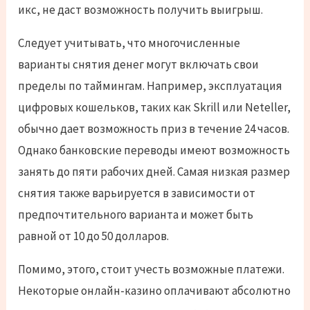
икс, не даст возможность получить выигрыш.
Следует учитывать, что многочисленные
варианты снятия денег могут включать свои
пределы по таймингам. Например, эксплуатация
цифровых кошельков, таких как Skrill или Neteller,
обычно дает возможность приз в течение 24 часов.
Однако банковские переводы имеют возможность
занять до пяти рабочих дней. Самая низкая размер
снятия также варьируется в зависимости от
предпочтительного варианта и может быть
равной от 10 до 50 долларов.
Помимо, этого, стоит учесть возможные платежи.
Некоторые онлайн-казино оплачивают абсолютно