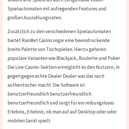
Spielautomaten mit aufregenden Features und
großen Auszahlungsraten.
Zusätzlich zu den verschiedenen Spielautomaten
bietet RainBet Casino sogar eine beeindruckende
breite Palette von Tischspielen. Hierzu gehören
populäre Varianten wie Blackjack, Roulette und Poker
Die Live-Casino-Sektion ermöglicht es den Nutzern, in
gegen gegen echte Dealer Dealer was das noch
authentischer macht. Die Software ist
benutzerfreundlich benutzerfreundlich
benutzerfreundlich und sorgt für ein reibungsloses
Erlebnis, Erlebnis, ob man auf auf Desktop oder oder
mobilen Gerät spielt.