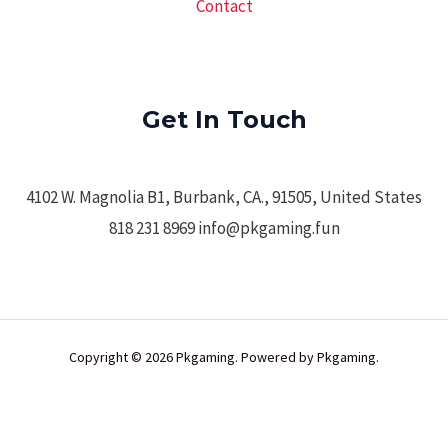
Contact
Get In Touch
4102 W. Magnolia B1, Burbank, CA., 91505, United States
818 231 8969 info@pkgaming.fun
Copyright © 2026 Pkgaming. Powered by Pkgaming.