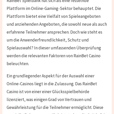
RainBet Spielbank hat sich als eine fesselnde
Plattform im Online-Gaming-Sektor behauptet. Die
Plattform bietet eine Vielfalt von Spieleangeboten
und anziehenden Angeboten, die sowohl neue als auch
erfahrene Teilnehmer ansprechen. Doch wie steht es
um die Anwenderfreundlichkeit, Schutz und
Spielauswahl? In dieser umfassenden Überprüfung
werden die relevanten Faktoren von RainBet Casino
beleuchten.
Ein grundlegender Aspekt für der Auswahl einer
Online-Casinos liegt in die Zulassung. Das RainBet
Casino ist von einer einer Glücksspielbehörde
lizenziert, was einigen Grad von Vertrauen und
Gewährleistung für die Teilnehmer ermöglicht. Diese