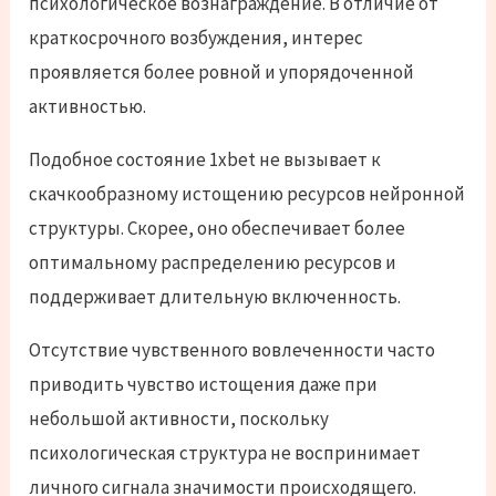
психологическое вознаграждение. В отличие от
краткосрочного возбуждения, интерес
проявляется более ровной и упорядоченной
активностью.
Подобное состояние 1xbet не вызывает к
скачкообразному истощению ресурсов нейронной
структуры. Скорее, оно обеспечивает более
оптимальному распределению ресурсов и
поддерживает длительную включенность.
Отсутствие чувственного вовлеченности часто
приводить чувство истощения даже при
небольшой активности, поскольку
психологическая структура не воспринимает
личного сигнала значимости происходящего.