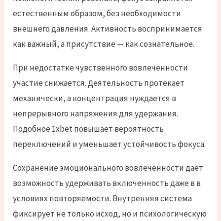
естественным образом, без необходимости
внешнего давления. Активность воспринимается
как важный, а присутствие — как сознательное.
При недостатке чувственного вовлеченности
участие снижается. Деятельность протекает
механически, а концентрация нуждается в
непрерывного напряжения для удержания.
Подобное 1xbet повышает вероятность
переключений и уменьшает устойчивость фокуса.
Сохранение эмоционального вовлеченности дает
возможность удерживать включенность даже в в
условиях повторяемости. Внутренняя система
фиксирует не только исход, но и психологическую