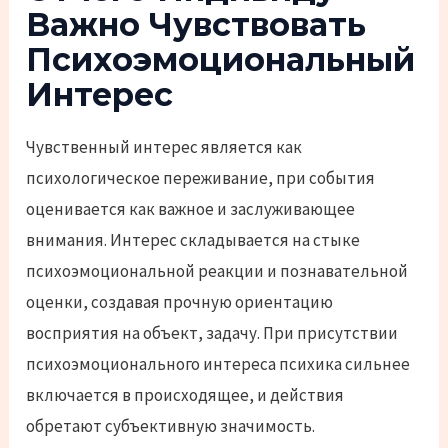
Важно Чувствовать
Психоэмоциональный
Интерес
Чувственный интерес является как
психологическое переживание, при события
оценивается как важное и заслуживающее
внимания. Интерес складывается на стыке
психоэмоциональной реакции и познавательной
оценки, создавая прочную ориентацию
восприятия на объект, задачу. При присутствии
психоэмоционального интереса психика сильнее
включается в происходящее, и действия
обретают субъективную значимость.