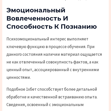
Эмоциональный
Вовлеченность И
Способность К Познанию
Психоэмоциональный интерес выполняет
ключевую функцию в процессе обучения. При
данного состояния наличии материал ощущается
не как отвлеченный совокупность фактов, а как
ценный опыт, ассоциированный с внутренними
ценностями.
Подобное 1хбет способствует более детальной
обработке и качественной встраиванию опыта.
Сведения, освоенный с эмоциональным