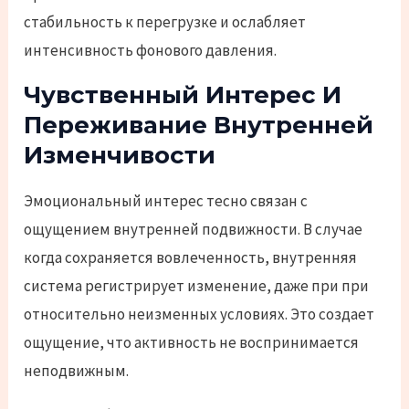
стабильность к перегрузке и ослабляет
интенсивность фонового давления.
Чувственный Интерес И
Переживание Внутренней
Изменчивости
Эмоциональный интерес тесно связан с
ощущением внутренней подвижности. В случае
когда сохраняется вовлеченность, внутренняя
система регистрирует изменение, даже при при
относительно неизменных условиях. Это создает
ощущение, что активность не воспринимается
неподвижным.