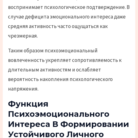
воспринимает психологическое подтверждение. В
случае дефицита эмоционального интереса даже
средняя активность часто ощущаться как
чрезмерная.
Таким образом психоэмоциональный
вовлеченность укрепляет сопротивляемость к
длительным активностям и ослабляет
вероятность накопления психологического
напряжения.
Функция
Психоэмоционального
Интереса В Формировании
Устойчивого Личного