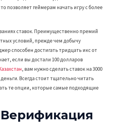
что позволяет геймерам начать игру с более
ваниях ставок. Преимущественно премий
тных условий, прежде чем добычу
джер способен достигать тридцать икс от
чает, если вы достали 100 долларов
Казахстан
, вам нужно сделать ставок на 3000
ь деньги. Всегда стоит тщательно читать
ать те опции, которые самые подходящие
 Верификация