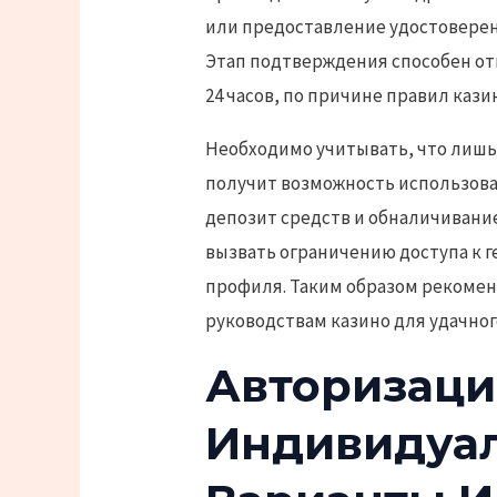
или предоставление удостовере
Этап подтверждения способен от
24 часов, по причине правил кази
Необходимо учитывать, что лишь
получит возможность использов
депозит средств и обналичивани
вызвать ограничению доступа к 
профиля. Таким образом рекоме
руководствам казино для удачног
Авторизаци
Индивидуа