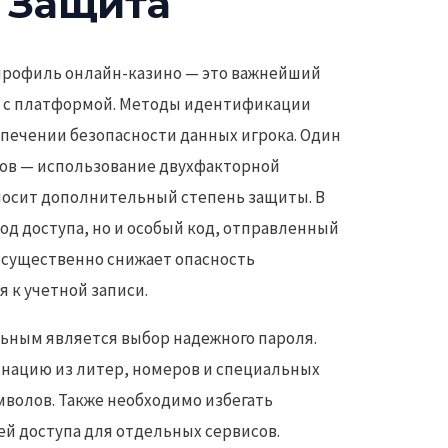
 Защита
профиль онлайн-казино — это важнейший
 с платформой. Методы идентификации
печении безопасности данных игрока. Один
дов — использование двухфакторной
вносит дополнительный степень защиты. В
код доступа, но и особый код, отправленный
о существенно снижает опасность
 к учетной записи.
ьным является выбор надежного пароля.
нацию из литер, номеров и специальных
мволов. Также необходимо избегать
й доступа для отдельных сервисов.