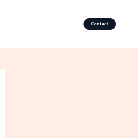
Contact