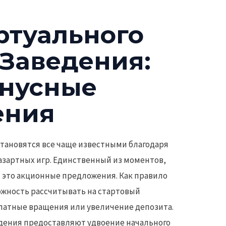
ртуального
 Заведения:
онусные
ения
тановятся все чаще известными благодаря
азартных игр. Единственный из моментов,
 это акционные предложения. Как правило
жность рассчитывать на стартовый
латные вращения или увеличение депозита.
дения предоставляют удвоение начального