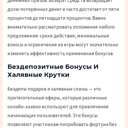
денежных призов. Возврат средств возвращает
долю потерянных денег и часто достигает от пяти
процентов до пятнадцати процентов. Важно
внимательно рассматривать положения любого
предложения: сроки действия, минимальные
взносы и ограничения на игры могут значительно
изменять эффективность применения бонусов.
Бездепозитные Бонусы И
Халявные Крутки
Бездепы подарки и халявные спины — это
притягательные оферы, которые различные
онлайн-казино используют для привлечения
начинающих пользователей. Эти бонусы
позволяют участникам попробовать фортуна без