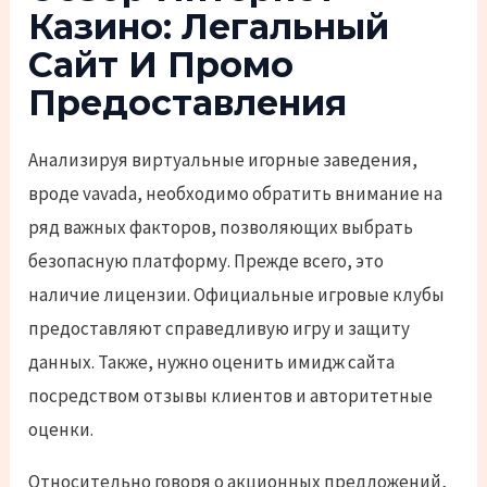
Казино: Легальный
Сайт И Промо
Предоставления
Анализируя виртуальные игорные заведения,
вроде vavada, необходимо обратить внимание на
ряд важных факторов, позволяющих выбрать
безопасную платформу. Прежде всего, это
наличие лицензии. Официальные игровые клубы
предоставляют справедливую игру и защиту
данных. Также, нужно оценить имидж сайта
посредством отзывы клиентов и авторитетные
оценки.
Относительно говоря о акционных предложений,