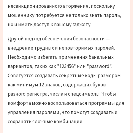
несанкционированного вторжения, поскольку
мошеннику потребуется не только знать пароль,
но и иметь доступ к вашему гаджету.
Другой подход обеспечения безопасности —
внедрение трудных и неповторимых паролей.
Необходимо избегать применения банальных
вариантов, таких как "123456" или "password".
Советуется создавать секретные коды размером
как минимум 12 знаков, содержащих буквы
разного регистра, числа и спецсимволы. Чтобы
комфорта можно воспользоваться программы для
управления паролями, что помогут создавать и
сохранять сложные комбинации.