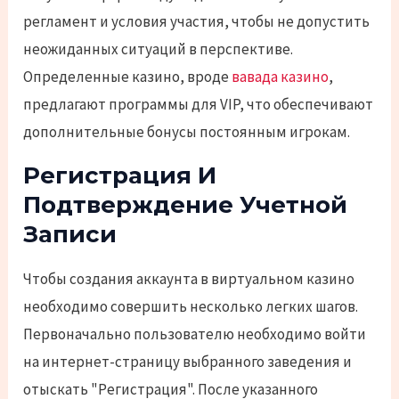
регламент и условия участия, чтобы не допустить
неожиданных ситуаций в перспективе.
Определенные казино, вроде
вавада казино
,
предлагают программы для VIP, что обеспечивают
дополнительные бонусы постоянным игрокам.
Регистрация И
Подтверждение Учетной
Записи
Чтобы создания аккаунта в виртуальном казино
необходимо совершить несколько легких шагов.
Первоначально пользователю необходимо войти
на интернет-страницу выбранного заведения и
отыскать "Регистрация". После указанного