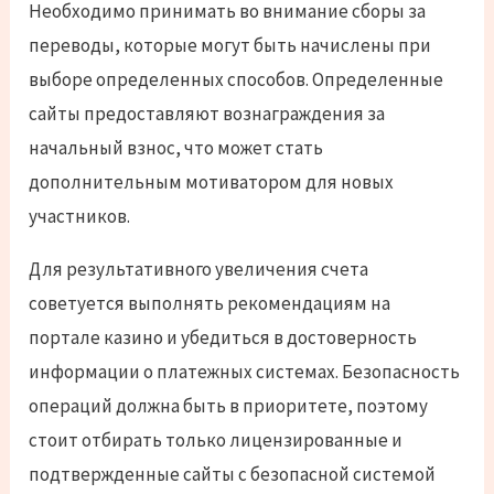
Необходимо принимать во внимание сборы за
переводы, которые могут быть начислены при
выборе определенных способов. Определенные
сайты предоставляют вознаграждения за
начальный взнос, что может стать
дополнительным мотиватором для новых
участников.
Для результативного увеличения счета
советуется выполнять рекомендациям на
портале казино и убедиться в достоверность
информации о платежных системах. Безопасность
операций должна быть в приоритете, поэтому
стоит отбирать только лицензированные и
подтвержденные сайты с безопасной системой