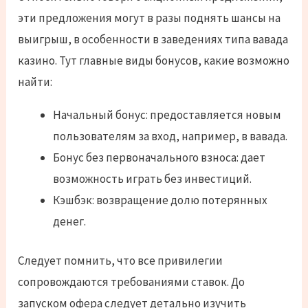
эти предложения могут в разы поднять шансы на
выигрыш, в особенности в заведениях типа вавада
казино. Тут главные виды бонусов, какие возможно
найти:
Начальный бонус: предоставляется новым
пользователям за вход, например, в вавада.
Бонус без первоначального взноса: дает
возможность играть без инвестиций.
Кэшбэк: возвращение долю потерянных
денег.
Следует помнить, что все привилегии
сопровождаются требованиями ставок. До
запуском офера следует детально изучить