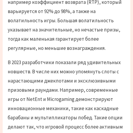
например коэффициент возврата (RTP), который
варьируется от 92% до 98%, а также на
волатильность игры. Большая волатильность
указывает на значительные, но нечастые призы,
тогда как маленькая гарантирует более
регулярные, но меньшие вознаграждения.
В 2023 разработчики показали ряд удивительных
новшеств. В числе них можно упомянуть слоты с
нарастающими джекпотами и эксклюзивными
призовыми раундами. Например, современные
игры от NetEnt и Microgaming демонстрируют
инновационные механики, такие как каскадные
барабаны и мультипликаторы побед. Такие опции
делают так, что игровой процесс более активным