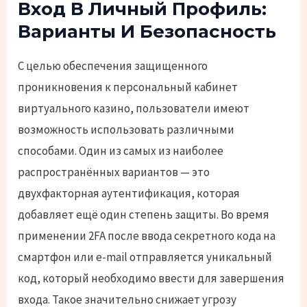
Вход В Личный Профиль:
Варианты И Безопасность
С целью обеспечения защищенного
проникновения к персональный кабинет
виртуального казино, пользователи имеют
возможность использовать различными
способами. Один из самых из наиболее
распространённых вариантов — это
двухфакторная аутентификация, которая
добавляет ещё один степень защиты. Во время
применении 2FA после ввода секретного кода на
смартфон или e-mail отправляется уникальный
код, который необходимо ввести для завершения
входа. Такое значительно снижает угрозу