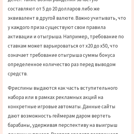
составляют от 5 до 20 долларов либо же
эквивалент в другой валюте. Важно учитывать, что
у каждого приза существуют свои правила
активации и отыгрыша. Например, требование по
ставкам может варьироваться от x20 до x50, что
означает требование отыгрыша суммы бонуса
определенное количество раз перед выводом
средств.
Фриспины выдаются как часть вступительного
набора или в рамках рекламных акций на
конкретные игровые автоматы. Данные сайты
дают возможность геймерам даром вертеть
барабаны, удерживая перспективу на выигрыш