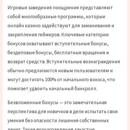
Игровые заведения поощрения представляют
собой многообразные программы, которые
онлайн казино задействуют для заманивания и
закрепления геймеров. Ключевые категории
бонусов охватывают вступительные бонусы,
бездеповые бонусы, бесплатные вращения и
возврат средств. Вступительные вознаграждения
обычно предлагаются новым пользователям и
могут достигать 100% от начального взноса, что
помогает удвоить начальный банкролл.
Безвложенные бонусы — это замечательная
перспектива для новичков в деле испытать свои
умения без опасности лишения собственных
денег. Такие вознаграждения зачастую