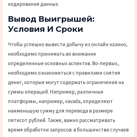
кодирования данных.
Вывод Выигрышей:
Условия И Сроки
Чтобы успешно вывести добычу из онлайн казино,
необходимо принимать во внимание
определенные основных аспектов. Во-первых,
необходимо ознакомиться с правилами снятия
денег, которые могут содержать ограничения на
суммы операций. Например, различные
платформы, например, vavada, определяют
наименьшую сумму для перевода в размере
пятисот рублей. Также, важно рассматривать
время обработки запросов: в большинстве случаев