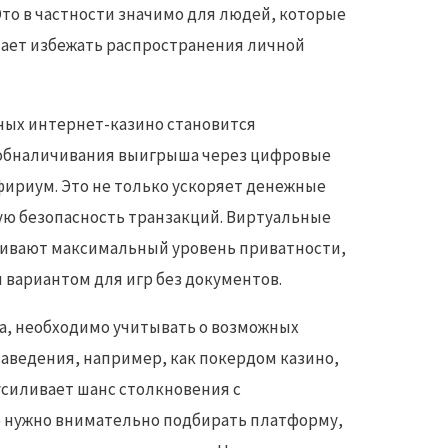
то в частности значимо для людей, которые
ает избежать распространения личной
ых интернет-казино становится
 обналичивания выигрыша через цифровые
фириум. Это не только ускоряет денежные
ную безопасность транзакций. Виртуальные
чивают максимальный уровень приватности,
 вариантом для игр без документов.
а, необходимо учитывать о возможных
заведения, например, как покердом казино,
усиливает шанс столкновения с
 нужно внимательно подбирать платформу,