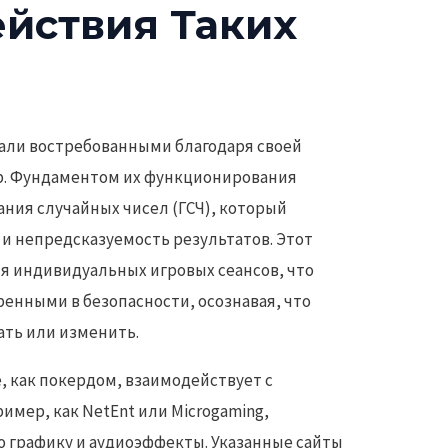
йствия Таких
али востребованными благодаря своей
гр. Фундаментом их функционирования
ния случайных чисел (ГСЧ), который
и непредсказуемость результатов. Этот
ия индивидуальных игровых сеансов, что
енными в безопасности, осознавая, что
ать или изменить.
, как покердом, взаимодействует с
мер, как NetEnt или Microgaming,
 графику и аудиоэффекты. Указанные сайты