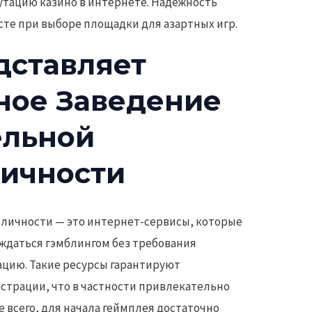
утацию казино в интернете. Надежность
сте при выборе площадки для азартных игр.
дставляет
ное Заведение
ельной
ичности
 личности — это интернет-сервисы, которые
ждаться гэмблингом без требования
цию. Такие ресурсы гарантируют
страции, что в частности привлекательно
 всего, для начала геймплея достаточно