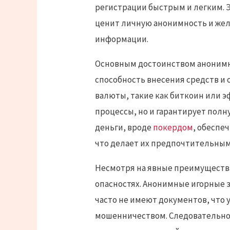
регистрации быстрым и легким. Э
ценит личную анонимность и жел
информации.
Основным достоинством анонимн
способность внесения средств и
валюты, такие как биткоин или э
процессы, но и гарантирует пол
деньги, вроде
покердом
, обеспе
что делает их предпочтительным
Несмотря на явные преимуществ
опасностях. Анонимные игорные 
часто не имеют документов, что 
мошенничеством. Следовательно