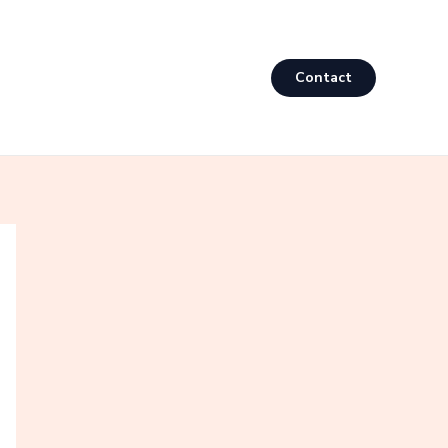
Contact