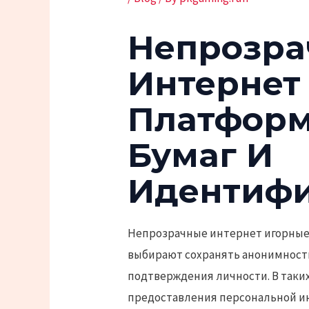
Непрозр
Интернет
Платформ
Бумаг И
Идентиф
Непрозрачные интернет игорные
выбирают сохранять анонимность
подтверждения личности. В таких
предоставления персональной ин