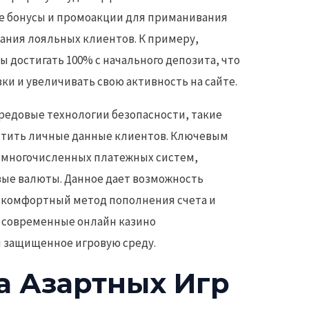
е бонусы и промоакции для приманивания
ания лояльных клиентов. К примеру,
 достигать 100% с начального депозита, что
ки и увеличивать свою активность на сайте.
едовые технологии безопасности, такие
итить личные данные клиентов. Ключевым
 многочисленных платежных систем,
овые валюты. Данное дает возможность
 комфортный метод пополнения счета и
, современные онлайн казино
 защищенное игровую среду.
а Азартных Игр