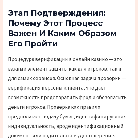
Этап Подтверждения:
Почему Этот Процесс
Важен И Каким Образом
Его Пройти
Процедура верификации в онлайн казино — это
важный элемент защиты как для игроков, так и
для самих сервисов. Основная задача проверки —
верификация персоны клиента, что дает
возможность предотвратить фрод и обезопасить
деньги игроков. Проверка как правило
предполагает подачу бумаг, идентифицирующих
индивидуальность, вроде идентификационный
документ или водительское удостоверение.