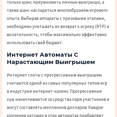
только шанс приумножить личные выигрыши, а
также шанс насладиться многообразием игрового
опыта. Выбирая аппараты с призовыми этапами,
необходимо учитывать их возврат к игроку (RTP) и
волатильность, чтобы максимально эффективно
использовать свой бюджет.
Интернет Автоматы С
Нарастающим Выигрышем
Интернет слоты с прогрессивным выигрышем
считаются одной из самых популярных типов игр
в индустрии интернет-казино. Прогрессивные
куш накапливаются за средства пари участников и
могут составлять миллионов долларов. Каждое
кручение катушек в этих автоматах прибавляет