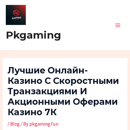
Skip
Post
Mai
to
navigation
Men
content
Pkgaming
Лучшие Онлайн-
Казино С Скоростными
Транзакциями И
Акционными Оферами
Казино 7К
/
Blog
/ By
pkgaming.fun