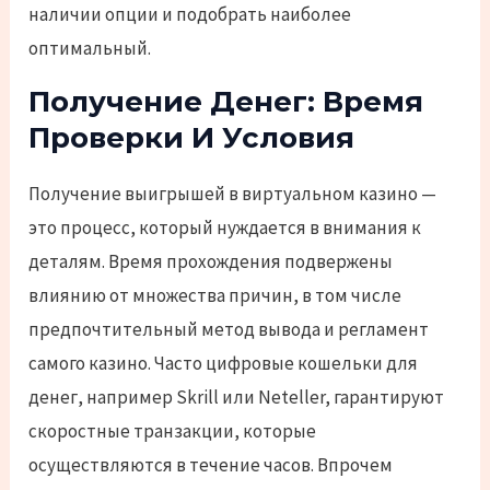
наличии опции и подобрать наиболее
оптимальный.
Получение Денег: Время
Проверки И Условия
Получение выигрышей в виртуальном казино —
это процесс, который нуждается в внимания к
деталям. Время прохождения подвержены
влиянию от множества причин, в том числе
предпочтительный метод вывода и регламент
самого казино. Часто цифровые кошельки для
денег, например Skrill или Neteller, гарантируют
скоростные транзакции, которые
осуществляются в течение часов. Впрочем