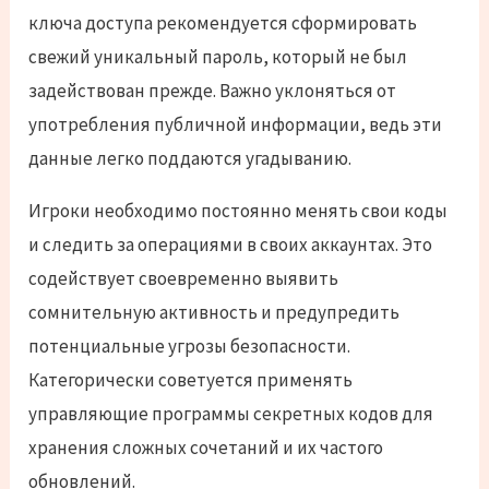
ключа доступа рекомендуется сформировать
свежий уникальный пароль, который не был
задействован прежде. Важно уклоняться от
употребления публичной информации, ведь эти
данные легко поддаются угадыванию.
Игроки необходимо постоянно менять свои коды
и следить за операциями в своих аккаунтах. Это
содействует своевременно выявить
сомнительную активность и предупредить
потенциальные угрозы безопасности.
Категорически советуется применять
управляющие программы секретных кодов для
хранения сложных сочетаний и их частого
обновлений.