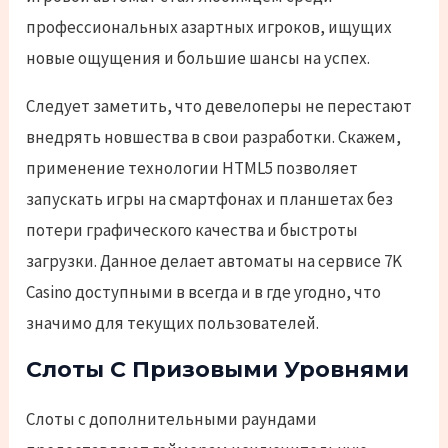
профессиональных азартных игроков, ищущих
новые ощущения и большие шансы на успех.
Следует заметить, что девелоперы не перестают
внедрять новшества в свои разработки. Скажем,
применение технологии HTML5 позволяет
запускать игры на смартфонах и планшетах без
потери графического качества и быстроты
загрузки. Данное делает автоматы на сервисе 7K
Casino доступными в всегда и в где угодно, что
значимо для текущих пользователей.
Слоты С Призовыми Уровнями
Слоты с дополнительными раундами