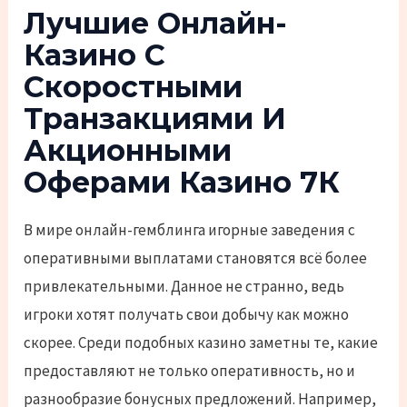
Лучшие Онлайн-
Казино С
Скоростными
Транзакциями И
Акционными
Оферами Казино 7К
В мире онлайн-гемблинга игорные заведения с
оперативными выплатами становятся всё более
привлекательными. Данное не странно, ведь
игроки хотят получать свои добычу как можно
скорее. Среди подобных казино заметны те, какие
предоставляют не только оперативность, но и
разнообразие бонусных предложений. Например,