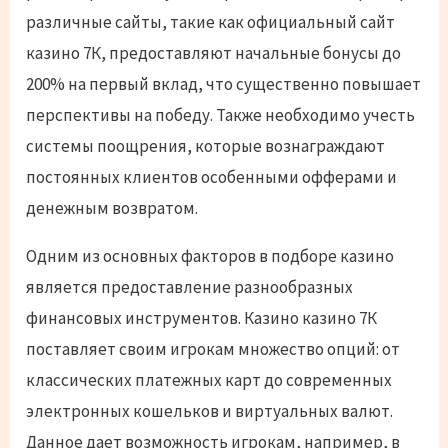
различные сайты, такие как официальный сайт
казино 7К, предоставляют начальные бонусы до
200% на первый вклад, что существенно повышает
перспективы на победу. Также необходимо учесть
системы поощрения, которые вознаграждают
постоянных клиентов особенными офферами и
денежным возвратом.
Одним из основных факторов в подборе казино
является предоставление разнообразных
финансовых инструментов. Казино казино 7К
поставляет своим игрокам множество опций: от
классических платежных карт до современных
электронных кошельков и виртуальных валют.
Данное дает возможность игрокам, например, в