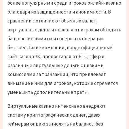
более популярными среди игроков онлайн-казино
благодаря их защищенности и анонимности. В
сравнении с отличие от обычных валют,
виртуальные деньги позволяют игрокам обходить
банковские лимиты и совершать операции
быстрее. Такие компании, вроде официальный
сайт казино 7К, предоставляют BTC, эфир и
различные виртуальные деньги с низкими
комиссиями за транзакции, что привлекает
внимание к ним для игроков, которые стремятся
уменьшить дополнительные траты.
Виртуальные казино интенсивно внедряют
систему криптографических денег, давая
геймерам опцию зачислять на балансы без