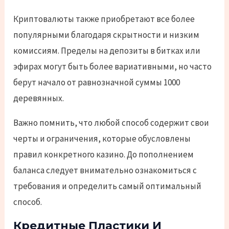
Криптовалюты также приобретают все более
популярными благодаря скрытности и низким
комиссиям. Пределы на депозиты в битках или
эфирах могут быть более вариативными, но часто
берут начало от равнозначной суммы 1000
деревянных.
Важно помнить, что любой способ содержит свои
черты и ограничения, которые обусловлены
правил конкретного казино. До пополнением
баланса следует внимательно ознакомиться с
требования и определить самый оптимальный
способ.
Кредитные Пластики И