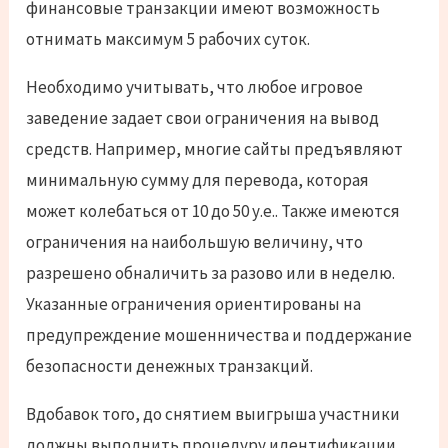
финансовые транзакции имеют возможность
отнимать максимум 5 рабочих суток.
Необходимо учитывать, что любое игровое
заведение задает свои ограничения на вывод
средств. Например, многие сайты предъявляют
минимальную сумму для перевода, которая
может колебаться от 10 до 50 у.е.. Также имеются
ограничения на наибольшую величину, что
разрешено обналичить за разово или в неделю.
Указанные ограничения ориентированы на
предупреждение мошенничества и поддержание
безопасности денежных транзакций.
Вдобавок того, до снятием выигрыша участники
должны выполнить процедуру идентификации