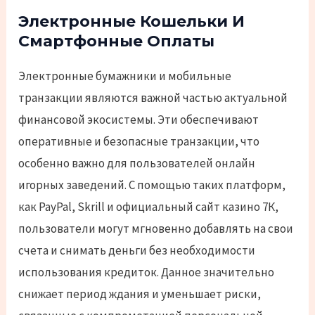
Электронные Кошельки И
Смартфонные Оплаты
Электронные бумажники и мобильные
транзакции являются важной частью актуальной
финансовой экосистемы. Эти обеспечивают
оперативные и безопасные транзакции, что
особенно важно для пользователей онлайн
игорных заведений. С помощью таких платформ,
как PayPal, Skrill и официальный сайт казино 7К,
пользователи могут мгновенно добавлять на свои
счета и снимать деньги без необходимости
использования кредиток. Данное значительно
снижает период ждания и уменьшает риски,