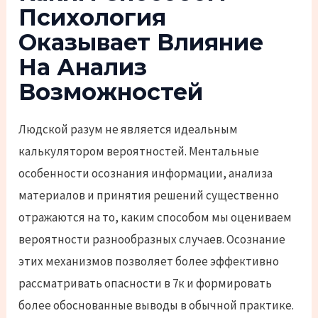
Психология
Оказывает Влияние
На Анализ
Возможностей
Людской разум не является идеальным
калькулятором вероятностей. Ментальные
особенности осознания информации, анализа
материалов и принятия решений существенно
отражаются на то, каким способом мы оцениваем
вероятности разнообразных случаев. Осознание
этих механизмов позволяет более эффективно
рассматривать опасности в 7к и формировать
более обоснованные выводы в обычной практике.