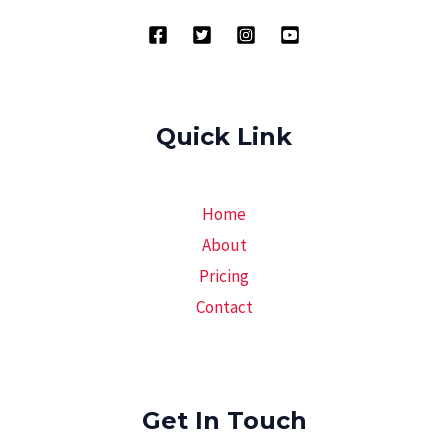
Quick Link
Home
About
Pricing
Contact
Get In Touch