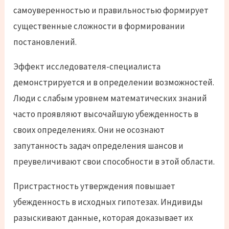
самоуверенностью и правильностью формирует
существенные сложности в формировании
постановлений.
Эффект исследователя-специалиста
демонстрируется и в определении возможностей.
Люди с слабым уровнем математических знаний
часто проявляют высочайшую убежденность в
своих определениях. Они не осознают
запутанность задач определения шансов и
преувеличивают свои способности в этой области.
Пристрастность утверждения повышает
убежденность в исходных гипотезах. Индивиды
разыскивают данные, которая доказывает их