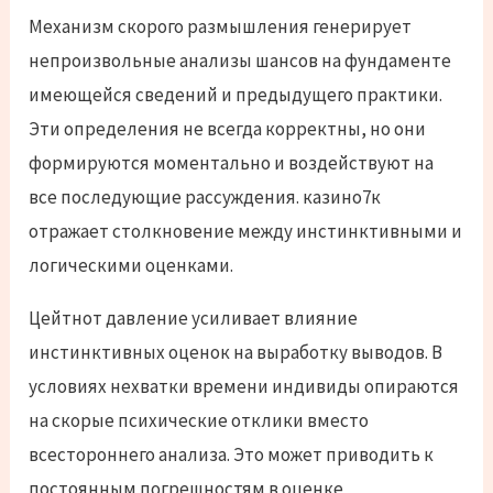
Механизм скорого размышления генерирует
непроизвольные анализы шансов на фундаменте
имеющейся сведений и предыдущего практики.
Эти определения не всегда корректны, но они
формируются моментально и воздействуют на
все последующие рассуждения. казино7к
отражает столкновение между инстинктивными и
логическими оценками.
Цейтнот давление усиливает влияние
инстинктивных оценок на выработку выводов. В
условиях нехватки времени индивиды опираются
на скорые психические отклики вместо
всестороннего анализа. Это может приводить к
постоянным погрешностям в оценке