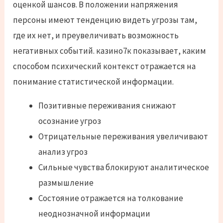
оценкой шансов. В положении напряжения
персоны имеют тенденцию видеть угрозы там,
где их нет, и преувеличивать возможность
негативных событий. казино7к показывает, каким
способом психический контекст отражается на
понимание статистической информации.
Позитивные переживания снижают
осознание угроз
Отрицательные переживания увеличивают
анализ угроз
Сильные чувства блокируют аналитическое
размышление
Состояние отражается на толкование
неоднозначной информации