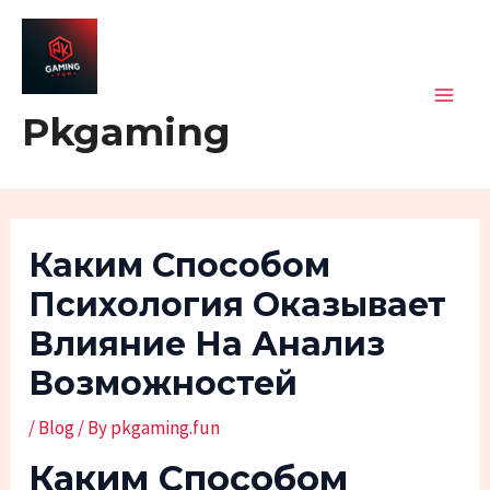
Skip
Post
Mai
to
navigation
Men
content
Pkgaming
Каким Способом
Психология Оказывает
Влияние На Анализ
Возможностей
/
Blog
/ By
pkgaming.fun
Каким Способом