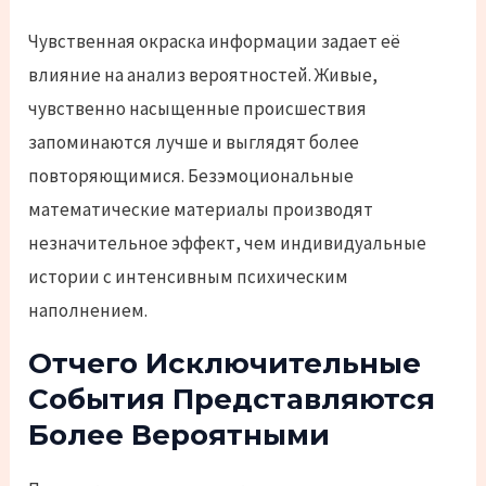
Чувственная окраска информации задает её
влияние на анализ вероятностей. Живые,
чувственно насыщенные происшествия
запоминаются лучше и выглядят более
повторяющимися. Безэмоциональные
математические материалы производят
незначительное эффект, чем индивидуальные
истории с интенсивным психическим
наполнением.
Отчего Исключительные
События Представляются
Более Вероятными