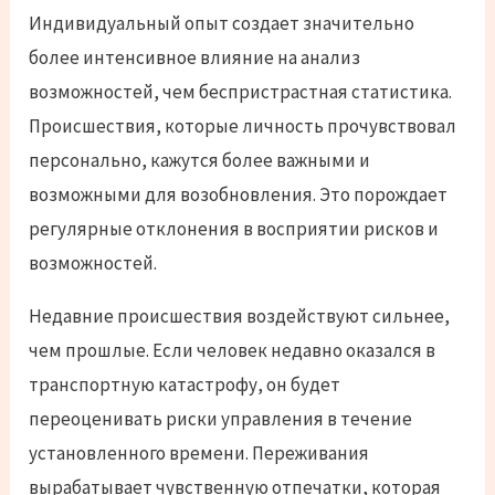
Индивидуальный опыт создает значительно
более интенсивное влияние на анализ
возможностей, чем беспристрастная статистика.
Происшествия, которые личность прочувствовал
персонально, кажутся более важными и
возможными для возобновления. Это порождает
регулярные отклонения в восприятии рисков и
возможностей.
Недавние происшествия воздействуют сильнее,
чем прошлые. Если человек недавно оказался в
транспортную катастрофу, он будет
переоценивать риски управления в течение
установленного времени. Переживания
вырабатывает чувственную отпечатки, которая