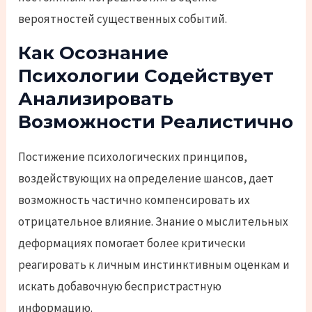
вероятностей существенных событий.
Как Осознание
Психологии Содействует
Анализировать
Возможности Реалистично
Постижение психологических принципов,
воздействующих на определение шансов, дает
возможность частично компенсировать их
отрицательное влияние. Знание о мыслительных
деформациях помогает более критически
реагировать к личным инстинктивным оценкам и
искать добавочную беспристрастную
информацию.