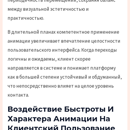
периодичность перемещений, сохраняя баланс
между визуальной эстетичностью и
практичностью.
В длительной планах компетентное применение
анимации увеличивает впечатление целостности
пользовательского интерфейса. Когда переходы
логичны и ожидаемы, клиент скорее
направляется в системе и понимает платформу
как в большей степени устойчивый и обдуманный,
что непосредственно влияет на целое уровень
контакта.
Воздействие Быстроты И
Характера Анимации На
Клиентский Пользование