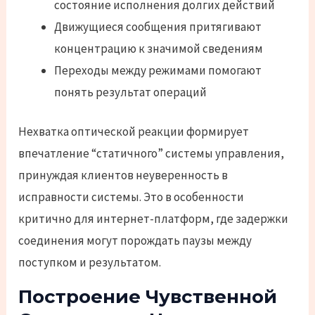
состояние исполнения долгих действий
Движущиеся сообщения притягивают
концентрацию к значимой сведениям
Переходы между режимами помогают
понять результат операций
Нехватка оптической реакции формирует
впечатление “статичного” системы управления,
принуждая клиентов неуверенность в
исправности системы. Это в особенности
критично для интернет-платформ, где задержки
соединения могут порождать паузы между
поступком и результатом.
Построение Чувственной