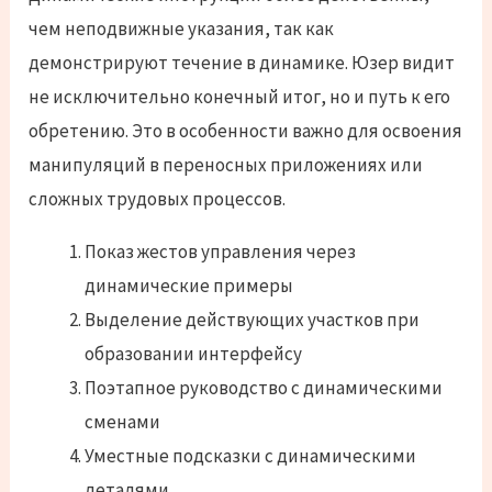
чем неподвижные указания, так как
демонстрируют течение в динамике. Юзер видит
не исключительно конечный итог, но и путь к его
обретению. Это в особенности важно для освоения
манипуляций в переносных приложениях или
сложных трудовых процессов.
Показ жестов управления через
динамические примеры
Выделение действующих участков при
образовании интерфейсу
Поэтапное руководство с динамическими
сменами
Уместные подсказки с динамическими
деталями