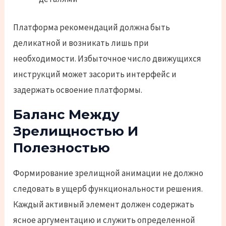
Платформа рекомендаций должна быть
деликатной и возникать лишь при
необходимости. Избыточное число движущихся
инструкций может засорить интерфейс и
задержать освоение платформы.
Баланс Между
Зрелищностью И
Полезностью
Формирование зрелищной анимации не должно
следовать в ущерб функциональности решения.
Каждый активный элемент должен содержать
ясное аргументацию и служить определенной