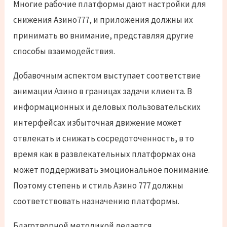
Многие рабочие платформы дают настройки для
снижения Азино777, и приложения должны их
принимать во внимание, представляя другие
способы взаимодействия.
Добавочным аспектом выступает соответствие
анимации Азино в границах задачи клиента. В
информационных и деловых пользовательских
интерфейсах избыточная движение может
отвлекать и снижать сосредоточенность, в то
время как в развлекательных платформах она
может поддерживать эмоциональное понимание.
Поэтому степень и стиль Азино 777 должны
соответствовать назначению платформы.
Благотворной методикой делается