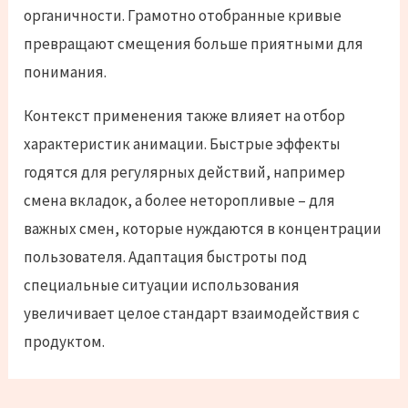
органичности. Грамотно отобранные кривые
превращают смещения больше приятными для
понимания.
Контекст применения также влияет на отбор
характеристик анимации. Быстрые эффекты
годятся для регулярных действий, например
смена вкладок, а более неторопливые – для
важных смен, которые нуждаются в концентрации
пользователя. Адаптация быстроты под
специальные ситуации использования
увеличивает целое стандарт взаимодействия с
продуктом.