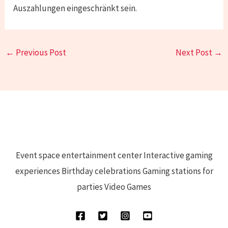
Auszahlungen eingeschränkt sein.
←
Previous Post
Next Post
→
Event space entertainment center Interactive gaming
experiences Birthday celebrations Gaming stations for
parties Video Games