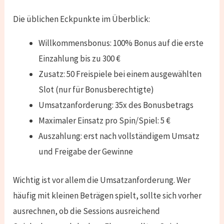
Die üblichen Eckpunkte im Überblick:
Willkommensbonus: 100% Bonus auf die erste
Einzahlung bis zu 300 €
Zusatz: 50 Freispiele bei einem ausgewählten
Slot (nur für Bonusberechtigte)
Umsatzanforderung: 35x des Bonusbetrags
Maximaler Einsatz pro Spin/Spiel: 5 €
Auszahlung: erst nach vollständigem Umsatz
und Freigabe der Gewinne
Wichtig ist vor allem die Umsatzanforderung. Wer
häufig mit kleinen Beträgen spielt, sollte sich vorher
ausrechnen, ob die Sessions ausreichend