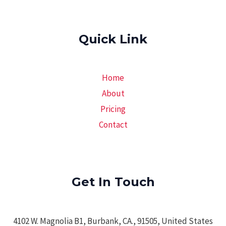
Quick Link
Home
About
Pricing
Contact
Get In Touch
4102 W. Magnolia B1, Burbank, CA., 91505, United States