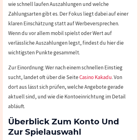
wie schnell laufen Auszahlungen und welche
Zahlungsarten gibt es. Der Fokus liegt dabei auf einer
klaren Einschätzung statt auf Werbeversprechen.
Wenn du vor allem mobil spielst oder Wert auf
verlässliche Auszahlungen legst, findest du hier die
wichtigsten Punkte gesammelt.
Zur Einordnung: Wer nach einem schnellen Einstieg
sucht, landet oft über die Seite
Casino Kakadu
. Von
dort aus lässt sich prüfen, welche Angebote gerade
aktuell sind, und wie die Kontoeinrichtung im Detail
abläuft.
Überblick Zum Konto Und
Zur Spielauswahl