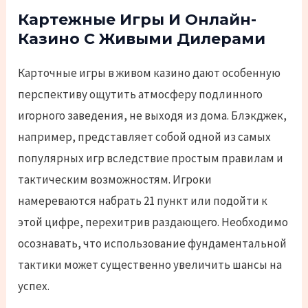
Картежные Игры И Онлайн-
Казино С Живыми Дилерами
Карточные игры в живом казино дают особенную
перспективу ощутить атмосферу подлинного
игорного заведения, не выходя из дома. Блэкджек,
например, представляет собой одной из самых
популярных игр вследствие простым правилам и
тактическим возможностям. Игроки
намереваются набрать 21 пункт или подойти к
этой цифре, перехитрив раздающего. Необходимо
осознавать, что использование фундаментальной
тактики может существенно увеличить шансы на
успех.