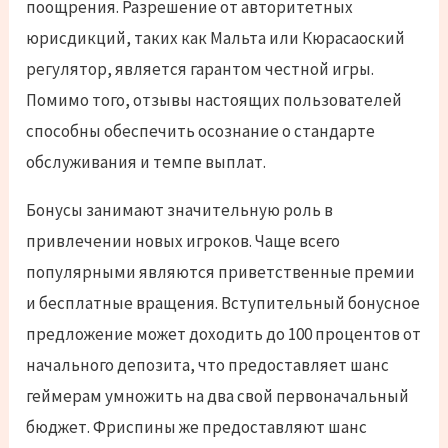
поощрения. Разрешение от авторитетных
юрисдикций, таких как Мальта или Кюрасаоский
регулятор, является гарантом честной игры.
Помимо того, отзывы настоящих пользователей
способны обеспечить осознание о стандарте
обслуживания и темпе выплат.
Бонусы занимают значительную роль в
привлечении новых игроков. Чаще всего
популярными являются приветственные премии
и бесплатные вращения. Вступительный бонусное
предложение может доходить до 100 процентов от
начального депозита, что предоставляет шанс
геймерам умножить на два свой первоначальный
бюджет. Фриспины же предоставляют шанс