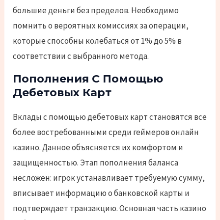
большие деньги без пределов. Необходимо
помнить о вероятных комиссиях за операции,
которые способны колебаться от 1% до 5% в
соответствии с выбранного метода.
Пополнения С Помощью
Дебетовых Карт
Вклады с помощью дебетовых карт становятся все
более востребованными среди геймеров онлайн
казино. Данное объясняется их комфортом и
защищенностью. Этап пополнения баланса
несложен: игрок устанавливает требуемую сумму,
вписывает информацию о банковской карты и
подтверждает транзакцию. Основная часть казино