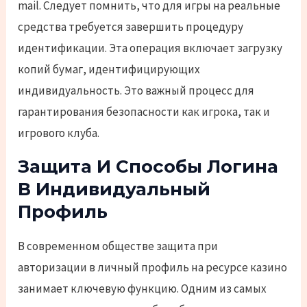
mail. Следует помнить, что для игры на реальные
средства требуется завершить процедуру
идентификации. Эта операция включает загрузку
копий бумаг, идентифицирующих
индивидуальность. Это важный процесс для
гарантирования безопасности как игрока, так и
игрового клуба.
Защита И Способы Логина
В Индивидуальный
Профиль
В современном обществе защита при
авторизации в личный профиль на ресурсе казино
занимает ключевую функцию. Одним из самых