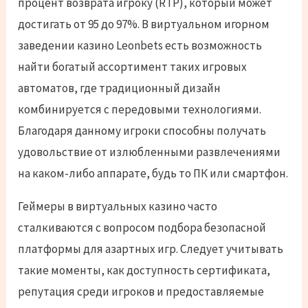
процент возврата игроку (RTP), который может
достигать от 95 до 97%. В виртуальном игорном
заведении казино Leonbets есть возможность
найти богатый ассортимент таких игровых
автоматов, где традиционный дизайн
комбинируется с передовыми технологиями.
Благодаря данному игроки способны получать
удовольствие от излюбленными развлечениями
на каком-либо аппарате, будь то ПК или смартфон.
Геймеры в виртуальных казино часто
сталкиваются с вопросом подбора безопасной
платформы для азартных игр. Следует учитывать
такие моменты, как доступность сертификата,
репутация среди игроков и предоставляемые