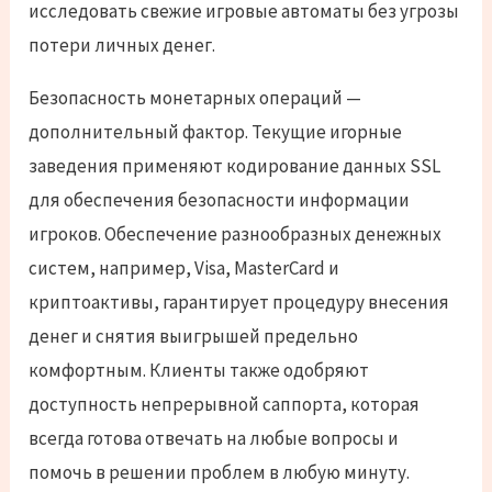
исследовать свежие игровые автоматы без угрозы
потери личных денег.
Безопасность монетарных операций —
дополнительный фактор. Текущие игорные
заведения применяют кодирование данных SSL
для обеспечения безопасности информации
игроков. Обеспечение разнообразных денежных
систем, например, Visa, MasterCard и
криптоактивы, гарантирует процедуру внесения
денег и снятия выигрышей предельно
комфортным. Клиенты также одобряют
доступность непрерывной саппорта, которая
всегда готова отвечать на любые вопросы и
помочь в решении проблем в любую минуту.