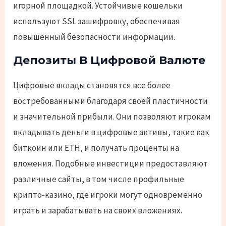
игорной площадкой. Устойчивые кошельки
используют SSL зашифровку, обеспечивая
повышенный безопасности информации.
Депозиты В Цифровой Валюте
Цифровые вклады становятся все более
востребованными благодаря своей пластичности
и значительной прибыли. Они позволяют игрокам
вкладывать деньги в цифровые активы, такие как
биткоин или ETH, и получать проценты на
вложения. Подобные инвестиции предоставляют
различные сайты, в том числе профильные
крипто-казино, где игроки могут одновременно
играть и зарабатывать на своих вложениях.