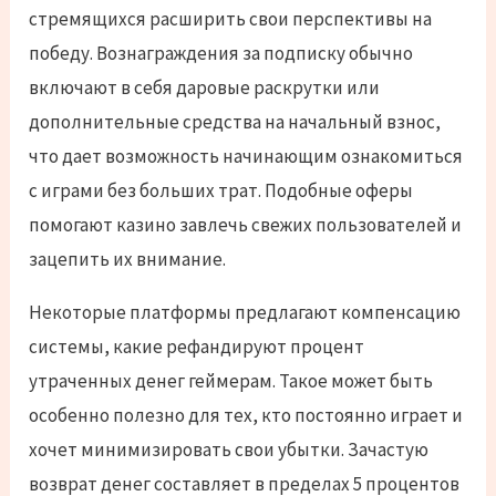
стремящихся расширить свои перспективы на
победу. Вознаграждения за подписку обычно
включают в себя даровые раскрутки или
дополнительные средства на начальный взнос,
что дает возможность начинающим ознакомиться
с играми без больших трат. Подобные оферы
помогают казино завлечь свежих пользователей и
зацепить их внимание.
Некоторые платформы предлагают компенсацию
системы, какие рефандируют процент
утраченных денег геймерам. Такое может быть
особенно полезно для тех, кто постоянно играет и
хочет минимизировать свои убытки. Зачастую
возврат денег составляет в пределах 5 процентов