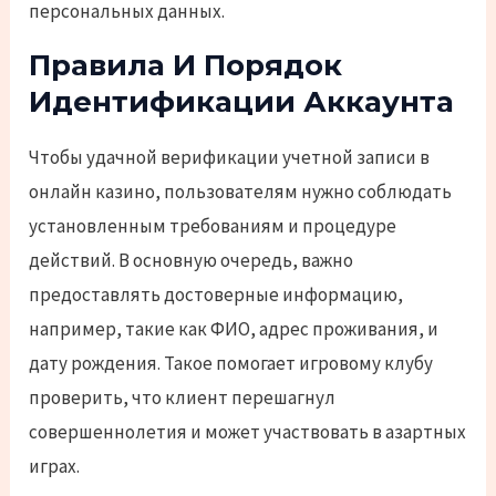
персональных данных.
Правила И Порядок
Идентификации Аккаунта
Чтобы удачной верификации учетной записи в
онлайн казино, пользователям нужно соблюдать
установленным требованиям и процедуре
действий. В основную очередь, важно
предоставлять достоверные информацию,
например, такие как ФИО, адрес проживания, и
дату рождения. Такое помогает игровому клубу
проверить, что клиент перешагнул
совершеннолетия и может участвовать в азартных
играх.