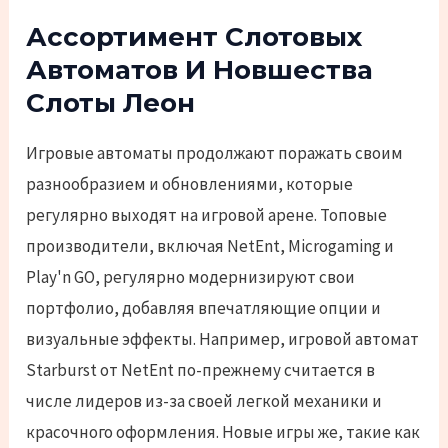
Ассортимент Слотовых
Автоматов И Новшества
Слоты Леон
Игровые автоматы продолжают поражать своим
разнообразием и обновлениями, которые
регулярно выходят на игровой арене. Топовые
производители, включая NetEnt, Microgaming и
Play'n GO, регулярно модернизируют свои
портфолио, добавляя впечатляющие опции и
визуальные эффекты. Например, игровой автомат
Starburst от NetEnt по-прежнему считается в
числе лидеров из-за своей легкой механики и
красочного оформления. Новые игры же, такие как