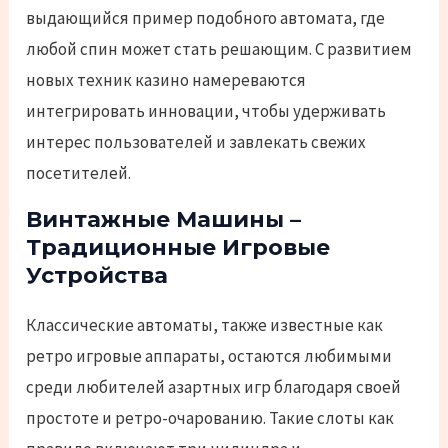
выдающийся пример подобного автомата, где
любой спин может стать решающим. С развитием
новых техник казино намереваются
интегрировать инновации, чтобы удерживать
интерес пользователей и завлекать свежих
посетителей.
Винтажные Машины –
Традиционные Игровые
Устройства
Классические автоматы, также известные как
ретро игровые аппараты, остаются любимыми
среди любителей азартных игр благодаря своей
простоте и ретро-очарованию. Такие слоты как