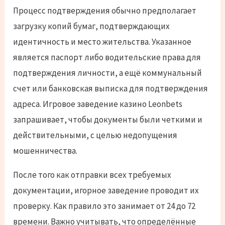
Процесс подтверждения обычно предполагает
загрузку копий бумаг, подтверждающих
идентичность и место жительства. Указанное
является паспорт либо водительские права для
подтверждения личности, а ещё коммунальный
счет или банковская выписка для подтверждения
адреса. Игровое заведение казино Leonbets
запрашивает, чтобы документы были четкими и
действительными, с целью недопущения
мошенничества.
После того как отправки всех требуемых
документации, игорное заведение проводит их
проверку. Как правило это занимает от 24 до 72
времени. Важно учитывать, что определённые