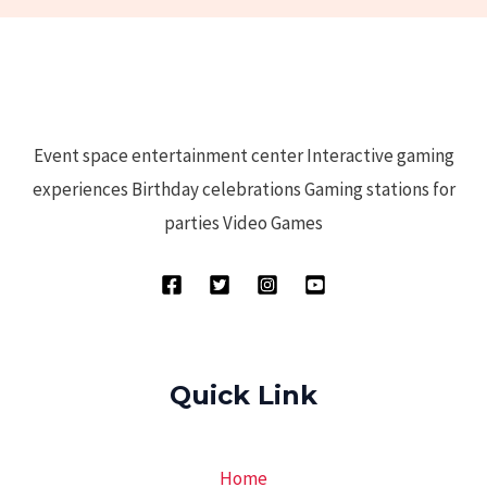
Event space entertainment center Interactive gaming
experiences Birthday celebrations Gaming stations for
parties Video Games
Quick Link
Home