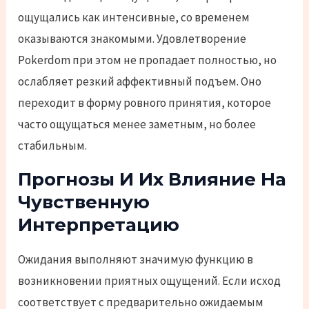
ощущались как интенсивные, со временем
оказываются знакомыми. Удовлетворение
Pokerdom при этом не пропадает полностью, но
ослабляет резкий аффективный подъем. Оно
переходит в форму ровного принятия, которое
часто ощущаться менее заметным, но более
стабильным.
Прогнозы И Их Влияние На
Чувственную
Интерпретацию
Ожидания выполняют значимую функцию в
возникновении приятных ощущений. Если исход
соответствует с предварительно ожидаемым