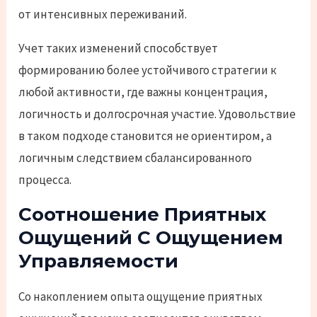
от интенсивных переживаний.
Учет таких изменений способствует
формированию более устойчивого стратегии к
любой активности, где важны концентрация,
логичность и долгосрочная участие. Удовольствие
в таком подходе становится не ориентиром, а
логичным следствием сбалансированного
процесса.
Соотношение Приятных
Ощущений С Ощущением
Управляемости
Со накоплением опыта ощущение приятных