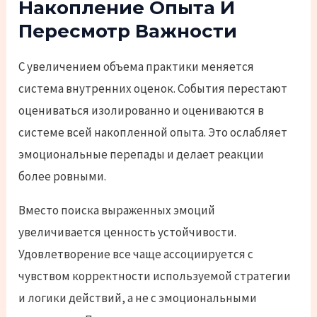
Накопление Опыта И
Пересмотр Важности
С увеличением объема практики меняется
система внутренних оценок. События перестают
оцениваться изолированно и оцениваются в
системе всей накопленной опыта. Это ослабляет
эмоциональные перепады и делает реакции
более ровными.
Вместо поиска выраженных эмоций
увеличивается ценность устойчивости.
Удовлетворение все чаще ассоциируется с
чувством корректности используемой стратегии
и логики действий, а не с эмоциональными