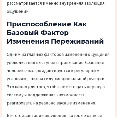
рассматривается именно внутренняя эволюция
ощущений.
Приспособление Как
Базовый Фактор
Изменения Переживаний
Одним из главных факторов изменения ощущения
удовольствия выступает привыкание. Сознание
человека быстро адаптируется к регулярным
условиям, снижая силу эмоциональной реакции.
Это важно для того, чтобы не истощать нервную
систему и поддерживать возможность
реагировать на реально важные изменения.
В итоге адаптации ощущения, которые раньше