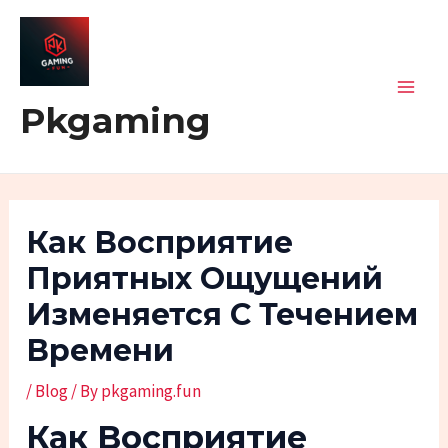
Skip
Post
Mai
to
navigation
Men
content
Pkgaming
Как Восприятие
Приятных Ощущений
Изменяется С Течением
Времени
/
Blog
/ By
pkgaming.fun
Как Восприятие