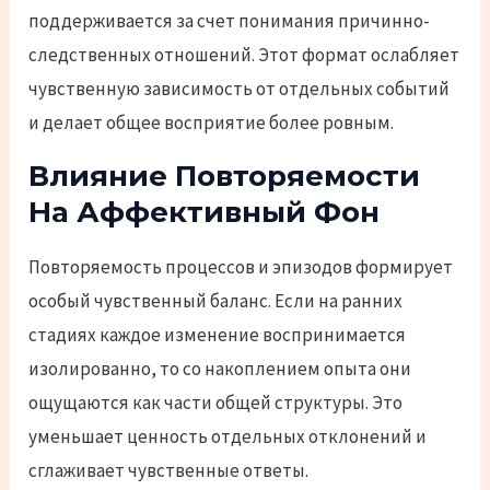
поддерживается за счет понимания причинно-
следственных отношений. Этот формат ослабляет
чувственную зависимость от отдельных событий
и делает общее восприятие более ровным.
Влияние Повторяемости
На Аффективный Фон
Повторяемость процессов и эпизодов формирует
особый чувственный баланс. Если на ранних
стадиях каждое изменение воспринимается
изолированно, то со накоплением опыта они
ощущаются как части общей структуры. Это
уменьшает ценность отдельных отклонений и
сглаживает чувственные ответы.