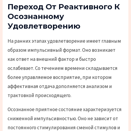
Переход От Реактивного К
Осознанному
Удовлетворению
На ранних этапах удовлетворение имеет главным
образом импульсивный формат. Оно возникает
как ответ на внешний фактор и быстро
ослабевает. Со течением времени складывается
более управляемое восприятие, при котором
аффективная отдача дополняется анализом и
трактовкой происходящего.
Осознанное приятное состояние характеризуется
сниженной импульсивностью. Оно не зависит от
постоянного стимулирования сменой стимулов и