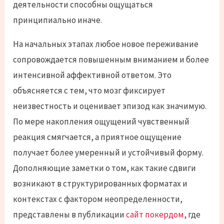
деятельности способны ощущаться
принципиально иначе.
На начальных этапах любое новое переживание
сопровождается повышенным вниманием и более
интенсивной аффективной ответом. Это
объясняется с тем, что мозг фиксирует
неизвестность и оценивает эпизод как значимую.
По мере накопления ощущений чувственный
реакция смягчается, а приятное ощущение
получает более умеренный и устойчивый форму.
Дополняющие заметки о том, как такие сдвиги
возникают в структурированных форматах и
контекстах с фактором неопределенности,
представлены в публикации
сайт покердом
, где