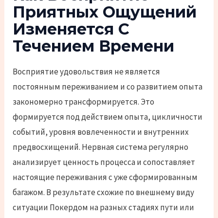
Приятных Ощущений
Изменяется С
Течением Времени
Восприятие удовольствия не является
постоянным переживанием и со развитием опыта
закономерно трансформируется. Это
формируется под действием опыта, цикличности
событий, уровня вовлеченности и внутренних
предвосхищений. Нервная система регулярно
анализирует ценность процесса и сопоставляет
настоящие переживания с уже сформированным
багажом. В результате схожие по внешнему виду
ситуации Покердом на разных стадиях пути или