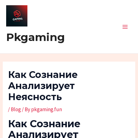
Skip
Post
Mai
to
navigation
Men
content
Pkgaming
Как Сознание
Анализирует
Неясность
/
Blog
/ By
pkgaming.fun
Как Сознание
Анализирует