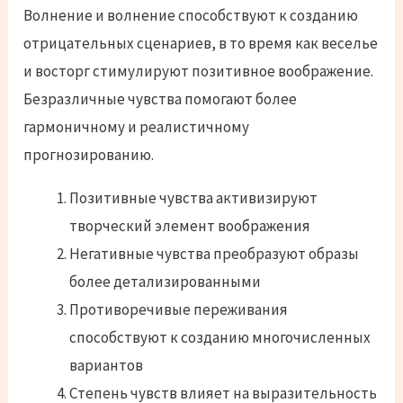
Волнение и волнение способствуют к созданию
отрицательных сценариев, в то время как веселье
и восторг стимулируют позитивное воображение.
Безразличные чувства помогают более
гармоничному и реалистичному
прогнозированию.
Позитивные чувства активизируют
творческий элемент воображения
Негативные чувства преобразуют образы
более детализированными
Противоречивые переживания
способствуют к созданию многочисленных
вариантов
Степень чувств влияет на выразительность