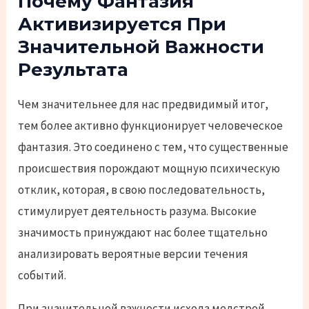
Почему Фантазия
Активизируется При
Значительной Важности
Результата
Чем значительнее для нас предвидимый итог,
тем более активно функционирует человеческое
фантазия. Это соединено с тем, что существенные
происшествия порождают мощную психическую
отклик, которая, в свою последовательность,
стимулирует деятельность разума. Высокие
значимость принуждают нас более тщательно
анализировать вероятные версии течения
событий.
При значительной важности исхода мелстрой