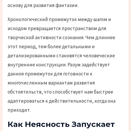
основу для развития фантазии.
Хронологический промежуток между шагом и
исходом превращается пространством для
творческой активности сознания. Чем длиннее
этот период, тем более детальными и
детализированными становятся человеческие
внутренние конструкции. Разум задействует
данное промежуток для готовности к
многочисленным вариантам развития
обстоятельств, что способствует нам быстрее
адаптироваться к действительности, когда она
приходит.
Как Неясность Запускает