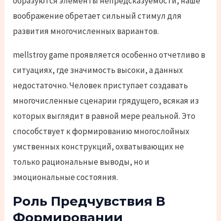
образуются элементы непредсказуемости, наше
воображение обретает сильный стимул для
развития многочисленных вариантов.
mellstroy game проявляется особенно отчетливо в
ситуациях, где значимость высоки, а данных
недостаточно. Человек приступает создавать
многочисленные сценарии грядущего, всякая из
которых выглядит в равной мере реальной. Это
способствует к формированию многослойных
умственных конструкций, охватывающих не
только рациональные выводы, но и
эмоциональные состояния.
Роль Предчувствия В
Формировании