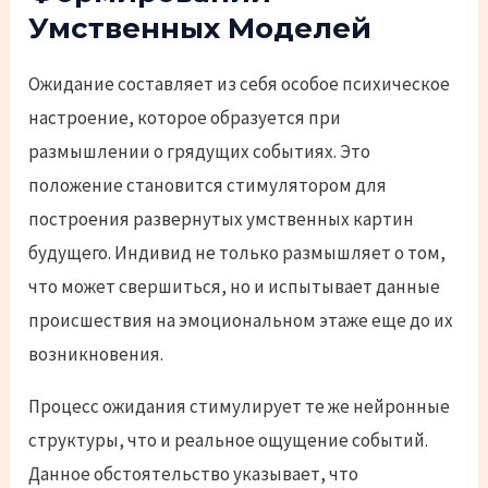
Умственных Моделей
Ожидание составляет из себя особое психическое
настроение, которое образуется при
размышлении о грядущих событиях. Это
положение становится стимулятором для
построения развернутых умственных картин
будущего. Индивид не только размышляет о том,
что может свершиться, но и испытывает данные
происшествия на эмоциональном этаже еще до их
возникновения.
Процесс ожидания стимулирует те же нейронные
структуры, что и реальное ощущение событий.
Данное обстоятельство указывает, что