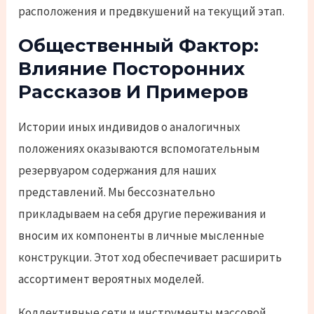
расположения и предвкушений на текущий этап.
Общественный Фактор:
Влияние Посторонних
Рассказов И Примеров
Истории иных индивидов о аналогичных
положениях оказываются вспомогательным
резервуаром содержания для наших
представлений. Мы бессознательно
прикладываем на себя другие переживания и
вносим их компоненты в личные мысленные
конструкции. Этот ход обеспечивает расширить
ассортимент вероятных моделей.
Коллективные сети и инструменты массовой