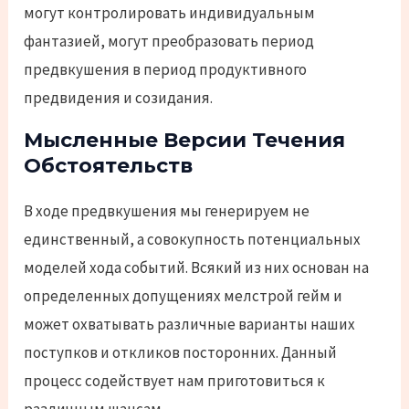
могут контролировать индивидуальным
фантазией, могут преобразовать период
предвкушения в период продуктивного
предвидения и созидания.
Мысленные Версии Течения
Обстоятельств
В ходе предвкушения мы генерируем не
единственный, а совокупность потенциальных
моделей хода событий. Всякий из них основан на
определенных допущениях мелстрой гейм и
может охватывать различные варианты наших
поступков и откликов посторонних. Данный
процесс содействует нам приготовиться к