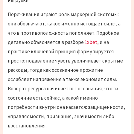
нагрузки.
Переживания играют роль маркерной системы:
они обозначают, какое именно истощает силы, а
что в противоположность пополняет. Подобное
детально объясняется в разборе
1xbet
, и на
практике ключевой принцип формулируется
просто: подавление чувств увеличивает скрытые
расходы, тогда как осознанное прожитие
ослабляет напряжение а также экономит силы.
Возврат ресурса начинается с осознания, что за
состояние есть сейчас, а какой именно
потребности внутри она касается: защищенности,
управляемости, признания, значимости либо
восстановления.