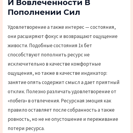
И Вовлеченности В
Пополнении Сил
Удовлетворение а также интерес — состояния,
они расширяют фокус и возвращают ощущение
живости. Подобные состояния 1х бет
способствуют пополнить ресурс не
исключительно в качестве комфортные
ощущения, но также в качестве индикатор:
занятие опять содержит смысл а дает приятный
отклик. Полезно различать удовлетворение от
«побега» в отвлечения. Ресурсная эмоция как
правило оставляет после собранность а также
ровность, но не не опустошение и переживание
потери ресурса.