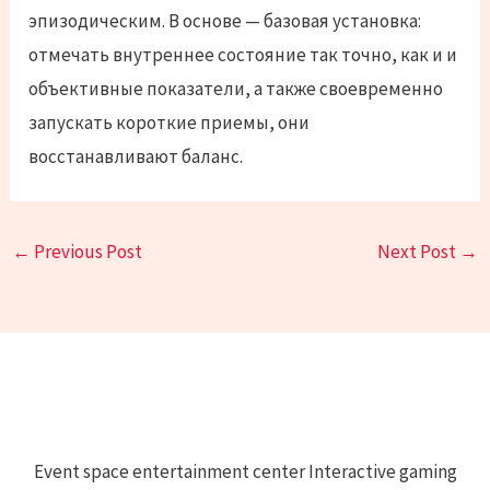
эпизодическим. В основе — базовая установка:
отмечать внутреннее состояние так точно, как и и
объективные показатели, а также своевременно
запускать короткие приемы, они
восстанавливают баланс.
←
Previous Post
Next Post
→
Event space entertainment center Interactive gaming