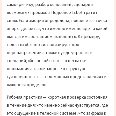
самокритику, разбор оснований, сценарии
возможных промахов. Подобное 1xbet тратит
силы. Если эмоция определена, появляется точка
опоры: делается, что именно именно идет а какой
шаг с этим состоянием выполнить. К примеру,
«злость» обычно сигнализирует про
перенапряжении а также нужде упростить
сценарий; «беспокойство» — о нехватке
понимания а также запросе в структуре;
«уязвленность» — о сломанных представлениях и
важности пределов.
Рабочая практика — короткая проверка состояния
в течение дня: что именно сейчас чувствуется, где
это ощущение в телесной системе, что за фраза к