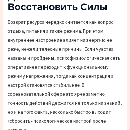
Восстановить Силы
Возврат ресурса нередко считается как вопрос
отдыха, питания а также режима. При этом
внутреннее настроение влияет на энергию не
реже, нежели телесные причины. Если чувства
названы и пройдены, психофизиологическая сеть
оперативнее переходит к функциональному
режиму напряжения, тогда как концентрация а
настрой становятся стабильнее. В
соревновательной сфере это ярче заметно:
точность действий держится не только на знаний,
но и на того факта, насколько быстро выходит
«сбросить» психологическое настрой после