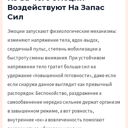
Воздействуют На Запас
Сил
Эмоции запускают физиологические механизмы:
изменяют напряжение тела, вдох-выдох,
сердечный пульс, степень мобилизации а
быстроту смены внимания. При устойчивом
напряжении тело тратит больше сил на
удержание «повышенной готовности», даже если
если снаружи данное выглядит как привычный
распорядок. Беспокойство, раздражение а
самообвинение нередко сильнее держат организм
в завышенном режиме, а вот ровность,
внутреннее «ок» а вовлеченность помогают