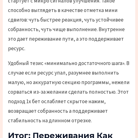
стартует с микро сигналов улучшения. Такое
способно выглядеть в качестве отметка мини
сдвигов: чуть быстрее реакция, чуть устойчивее
собранность, чуть чище выполнение. Внутренне
это дает переживание пути, а это поддерживает
ресурс.
Удобный тезис «минимально достаточного шага». В
случае если ресурс упал, разумнее выполнить
малую, но аккуратную секцию программы, нежели
сорваться из-за желании сделать полностью. Этот
подход 1х бет ослабляет скрытое нажим,
возвращает собранность а поддерживает
стабильность на длинном отрезке.
Итог: Переживания Как