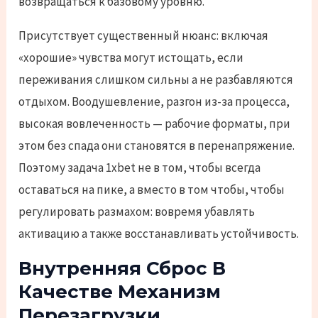
возвращаться к базовому уровню.
Присутствует существенный нюанс: включая
«хорошие» чувства могут истощать, если
переживания слишком сильны а не разбавляются
отдыхом. Воодушевление, разгон из-за процесса,
высокая вовлеченность — рабочие форматы, при
этом без спада они становятся в перенапряжение.
Поэтому задача 1xbet не в том, чтобы всегда
оставаться на пике, а вместо в том чтобы, чтобы
регулировать размахом: вовремя убавлять
активацию а также восстанавливать устойчивость.
Внутренняя Сброс В
Качестве Механизм
Перезагрузки