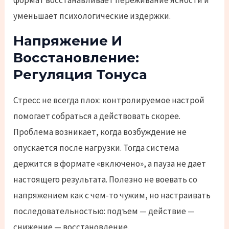
формат восстанавливает переживание ясности и
уменьшает психологические издержки.
Напряжение И
Восстановление:
Регуляция Тонуса
Стресс не всегда плох: контролируемое настрой
помогает собраться а действовать скорее.
Проблема возникает, когда возбуждение не
опускается после нагрузки. Тогда система
держится в формате «включено», а пауза не дает
настоящего результата. Полезно не воевать со
напряжением как с чем-то чужим, но настраивать
последовательностью: подъем — действие —
снижение — восстановление.