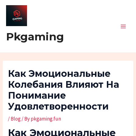
Skip
Post
Mai
to
navigation
Men
content
Pkgaming
Как Эмоциональные
Колебания Влияют На
Понимание
Удовлетворенности
/
Blog
/ By
pkgaming.fun
Как Эмоциональные