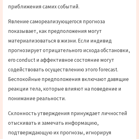
приближения самих событий.
Явление самореализующегося прогноза
показывает, как предположения могут
материализоваться в жизни. Если индивид
прогнозирует отрицательного исхода обстановки,
его conduct и аффективное состояние могут
содействовать осуществлению этого forecast.
Беспокойные предположения включают давящие
реакции тела, которые влияют на поведение и
понимание реальности.
Склонность утверждения принуждает личностей
отыскивать и замечать информацию,
подтверждающую их прогнозы, игнорируя