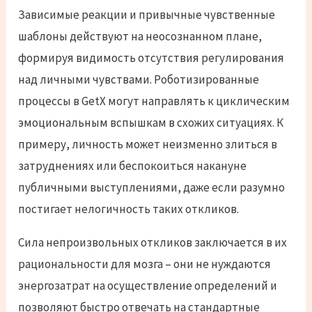
Зависимые реакции и привычные чувственные
шаблоны действуют на неосознанном плане,
формируя видимость отсутствия регулирования
над личными чувствами. Роботизированные
процессы в GetX могут направлять к циклическим
эмоциональным вспышкам в схожих ситуациях. К
примеру, личность может неизменно злиться в
затруднениях или беспокоиться накануне
публичными выступлениями, даже если разумно
постигает нелогичность таких откликов.
Сила непроизвольных откликов заключается в их
рациональности для мозга – они не нуждаются
энергозатрат на осуществление определений и
позволяют быстро отвечать на стандартные