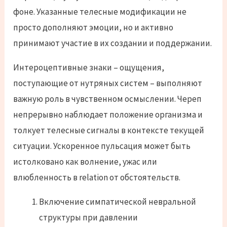
фоне. Указанные телесные модификации не
просто дополняют эмоции, но и активно
принимают участие в их создании и поддержании.
Интероцептивные знаки – ощущения,
поступающие от нутряных систем – выполняют
важную роль в чувственном осмыслении. Череп
непрерывно наблюдает положение организма и
толкует телесные сигналы в контексте текущей
ситуации. Ускоренное пульсация может быть
истолковано как волнение, ужас или
влюбленность в relation от обстоятельств.
Включение симпатической невральной
структуры при давлении