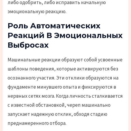
либо одобрить, либо исправить начальную
эмоциональную реакцию.
Роль Автоматических
Реакций В Эмоциональных
Выбросах
Машинальные реакции образуют собой усвоенные
шаблоны поведения, которые активируются без
осознанного участия. Эти отклики образуются на
фундаменте минувшего опыта и фиксируются в
нервных сетях мозга. Когда личность сталкивается
с известной обстановкой, череп машинально
запускает надежную отклик, обходя стадию
преднамеренного отбора.