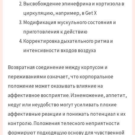
Высвобождение эпинефрина и кортизола в
циркуляцию, например, в Get X
Модификация мускульного состояния и
приготовления к действию
Корректировка дыхательного ритма и
интенсивности входов воздуха
Возвратная соединение между корпусом и
переживаниями означает, что корпоральное
положение может оказывать влияние на
аффективное восприятие. Изнеможение, аппетит,
недуг или неудобство могут усиливать плохие
аффективные реакции и понижать потенциал к их
контролю. Положения телесного неприятности
формируют подходящую основу для чувственной